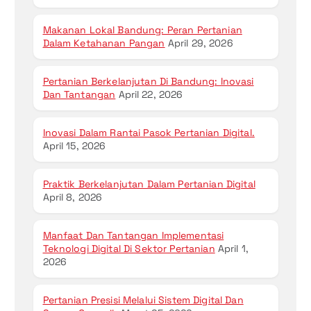
Makanan Lokal Bandung: Peran Pertanian
Dalam Ketahanan Pangan
April 29, 2026
Pertanian Berkelanjutan Di Bandung: Inovasi
Dan Tantangan
April 22, 2026
Inovasi Dalam Rantai Pasok Pertanian Digital.
April 15, 2026
Praktik Berkelanjutan Dalam Pertanian Digital
April 8, 2026
Manfaat Dan Tantangan Implementasi
Teknologi Digital Di Sektor Pertanian
April 1,
2026
Pertanian Presisi Melalui Sistem Digital Dan