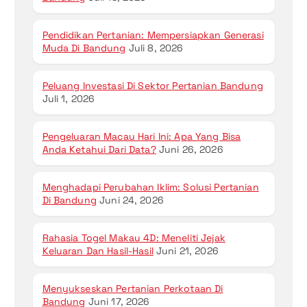
Pendidikan Pertanian: Mempersiapkan Generasi
Muda Di Bandung
Juli 8, 2026
Peluang Investasi Di Sektor Pertanian Bandung
Juli 1, 2026
Pengeluaran Macau Hari Ini: Apa Yang Bisa
Anda Ketahui Dari Data?
Juni 26, 2026
Menghadapi Perubahan Iklim: Solusi Pertanian
Di Bandung
Juni 24, 2026
Rahasia Togel Makau 4D: Meneliti Jejak
Keluaran Dan Hasil-Hasil
Juni 21, 2026
Menyukseskan Pertanian Perkotaan Di
Bandung
Juni 17, 2026