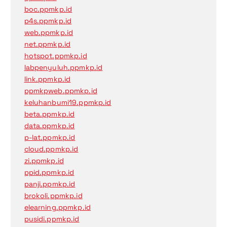
boc.ppmkp.id
p4s.ppmkp.id
web.ppmkp.id
net.ppmkp.id
hotspot.ppmkp.id
labpenyuluh.ppmkp.id
link.ppmkp.id
ppmkpweb.ppmkp.id
keluhanbumi19.ppmkp.id
beta.ppmkp.id
data.ppmkp.id
p-lat.ppmkp.id
cloud.ppmkp.id
zi.ppmkp.id
ppid.ppmkp.id
panji.ppmkp.id
brokoli.ppmkp.id
elearning.ppmkp.id
pusidi.ppmkp.id