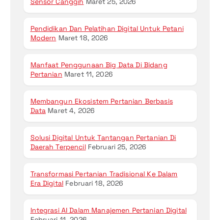
Sensor Canggih
Maret 25, 2026
Pendidikan Dan Pelatihan Digital Untuk Petani
Modern
Maret 18, 2026
Manfaat Penggunaan Big Data Di Bidang
Pertanian
Maret 11, 2026
Membangun Ekosistem Pertanian Berbasis
Data
Maret 4, 2026
Solusi Digital Untuk Tantangan Pertanian Di
Daerah Terpencil
Februari 25, 2026
Transformasi Pertanian Tradisional Ke Dalam
Era Digital
Februari 18, 2026
Integrasi AI Dalam Manajemen Pertanian Digital
Februari 11, 2026