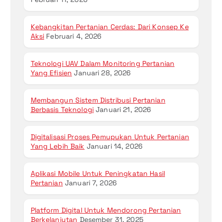
Kebangkitan Pertanian Cerdas: Dari Konsep Ke
Aksi
Februari 4, 2026
Teknologi UAV Dalam Monitoring Pertanian
Yang Efisien
Januari 28, 2026
Membangun Sistem Distribusi Pertanian
Berbasis Teknologi
Januari 21, 2026
Digitalisasi Proses Pemupukan Untuk Pertanian
Yang Lebih Baik
Januari 14, 2026
Aplikasi Mobile Untuk Peningkatan Hasil
Pertanian
Januari 7, 2026
Platform Digital Untuk Mendorong Pertanian
Berkelanjutan
Desember 31, 2025