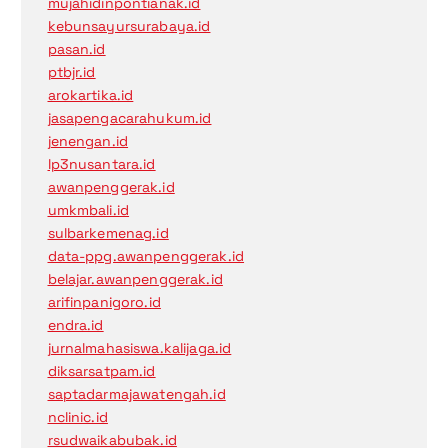
mujahidinpontianak.id
kebunsayursurabaya.id
pasan.id
ptbjr.id
arokartika.id
jasapengacarahukum.id
jenengan.id
lp3nusantara.id
awanpenggerak.id
umkmbali.id
sulbarkemenag.id
data-ppg.awanpenggerak.id
belajar.awanpenggerak.id
arifinpanigoro.id
endra.id
jurnalmahasiswa.kalijaga.id
diksarsatpam.id
saptadarmajawatengah.id
nclinic.id
rsudwaikabubak.id