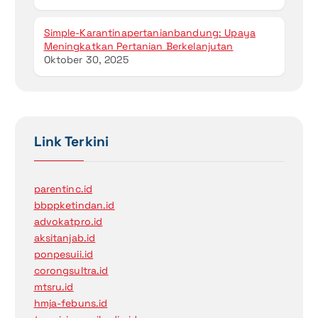
Simple-Karantinapertanianbandung: Upaya
Meningkatkan Pertanian Berkelanjutan
Oktober 30, 2025
Link Terkini
parentinc.id
bbppketindan.id
advokatpro.id
aksitanjab.id
ponpesuii.id
corongsultra.id
mtsru.id
hmja-febuns.id