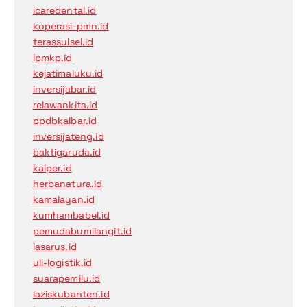
icaredental.id
koperasi-pmn.id
terassulsel.id
lpmkp.id
kejatimaluku.id
inversijabar.id
relawankita.id
ppdbkalbar.id
inversijateng.id
baktigaruda.id
kalper.id
herbanatura.id
kamalayan.id
kumhambabel.id
pemudabumilangit.id
lasarus.id
uli-logistik.id
suarapemilu.id
laziskubanten.id