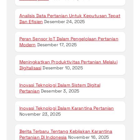
Analisis Data Pertanian Untuk Keputusan Tepat
Dan Efisien
Desember 24, 2025
Peran Sensor IoT Dalam Pengelolaan Pertanian
Modern
Desember 17, 2025
Meningkatkan Produktivitas Pertanian Melalui
Digitalisasi
Desember 10, 2025
Inovasi Teknologi Dalam Sistem Digital
Pertanian
Desember 3, 2025
Inovasi Teknologi Dalam Karantina Pertanian
November 23, 2025
Berita Terbaru Tentang Kebijakan Karantina
Pertanian Di Indonesia
November 16, 2025