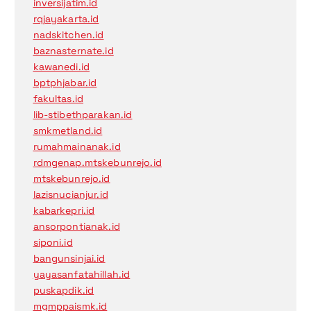
inversijatim.id
rqjayakarta.id
nadskitchen.id
baznasternate.id
kawanedi.id
bptphjabar.id
fakultas.id
lib-stibethparakan.id
smkmetland.id
rumahmainanak.id
rdmgenap.mtskebunrejo.id
mtskebunrejo.id
lazisnucianjur.id
kabarkepri.id
ansorpontianak.id
siponi.id
bangunsinjai.id
yayasanfatahillah.id
puskapdik.id
mgmppaismk.id