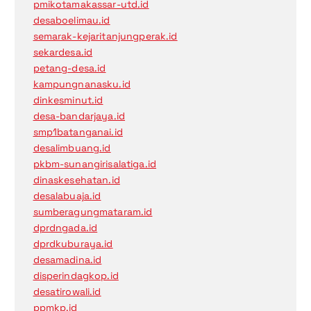
pmikotamakassar-utd.id
desaboelimau.id
semarak-kejaritanjungperak.id
sekardesa.id
petang-desa.id
kampungnanasku.id
dinkesminut.id
desa-bandarjaya.id
smp1batanganai.id
desalimbuang.id
pkbm-sunangirisalatiga.id
dinaskesehatan.id
desalabuaja.id
sumberagungmataram.id
dprdngada.id
dprdkuburaya.id
desamadina.id
disperindagkop.id
desatirowali.id
ppmkp.id