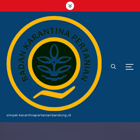
L
e
w
a
t
i
k
e
k
o
n
t
e
n
simpel-karantinapertanianbandung.id