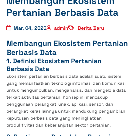
Membangun Ekosistem
Pertanian Berbasis Data
Mar, 04, 2026
admin
Berita Baru
Membangun Ekosistem Pertanian
Berbasis Data
1. Definisi Ekosistem Pertanian
Berbasis Data
Ekosistem pertanian berbasis data adalah suatu sistem
yang memanfaatkan teknologi informasi dan komunikasi
untuk mengumpulkan, menganalisis, dan mengelola data
terkait aktivitas pertanian. Konsep ini mencakup
penggunaan perangkat lunak, aplikasi, sensor, dan
perangkat keras lainnya untuk mendukung pengambilan
keputusan berbasis data yang meningkatkan
produktivitas dan keberlanjutan sektor pertanian.