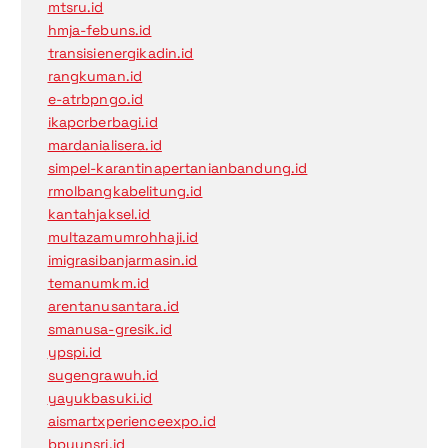
mtsru.id
hmja-febuns.id
transisienergikadin.id
rangkuman.id
e-atrbpngo.id
ikapcrberbagi.id
mardanialisera.id
simpel-karantinapertanianbandung.id
rmolbangkabelitung.id
kantahjaksel.id
multazamumrohhaji.id
imigrasibanjarmasin.id
temanumkm.id
arentanusantara.id
smanusa-gresik.id
ypspi.id
sugengrawuh.id
yayukbasuki.id
aismartxperienceexpo.id
bpuunsri.id