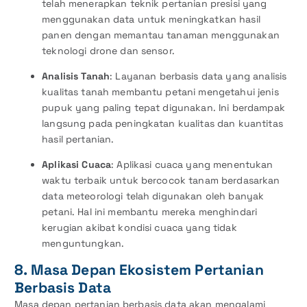
telah menerapkan teknik pertanian presisi yang
menggunakan data untuk meningkatkan hasil
panen dengan memantau tanaman menggunakan
teknologi drone dan sensor.
Analisis Tanah
: Layanan berbasis data yang analisis
kualitas tanah membantu petani mengetahui jenis
pupuk yang paling tepat digunakan. Ini berdampak
langsung pada peningkatan kualitas dan kuantitas
hasil pertanian.
Aplikasi Cuaca
: Aplikasi cuaca yang menentukan
waktu terbaik untuk bercocok tanam berdasarkan
data meteorologi telah digunakan oleh banyak
petani. Hal ini membantu mereka menghindari
kerugian akibat kondisi cuaca yang tidak
menguntungkan.
8. Masa Depan Ekosistem Pertanian
Berbasis Data
Masa depan pertanian berbasis data akan mengalami