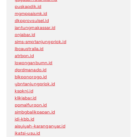
puskapdik.id
mgmppaismk.id
dkpprovsulsel.id
jantungmakassar.id
onjabar.id
sims-smptanjungpriok.id
ibcaustralia.id
atrbpn.id
lowonganbumn.id
dprdmanado.id
blkponorogo.id
ybntanjungpriok.id
kspknj.id
klikjabar.id
ppmalfurqon.id
simbgbalikpapan.id
idi-kbb.id
aisyiyah-karanganyar.id
ikatsi-usu.id