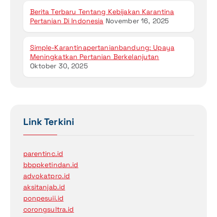
Berita Terbaru Tentang Kebijakan Karantina
Pertanian Di Indonesia
November 16, 2025
Simple-Karantinapertanianbandung: Upaya
Meningkatkan Pertanian Berkelanjutan
Oktober 30, 2025
Link Terkini
parentinc.id
bbppketindan.id
advokatpro.id
aksitanjab.id
ponpesuii.id
corongsultra.id