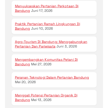
Menyukseskan Pertanian Perkotaan Di
Bandung
Juni 17, 2026
Praktik Pertanian Ramah Lingkungan Di
Bandung
Juni 10, 2026
Agro-Tourism Di Bandung: Menggabungkan
Pertanian Dan Pariwisata
Juni 3, 2026
Mengembangkan Komunitas Petani Di
Bandung
Mei 27, 2026
Peranan Teknologi Dalam Pertanian Bandung
Mei 20, 2026
Menggali Potensi Pertanian Organik Di
Bandung
Mei 13, 2026