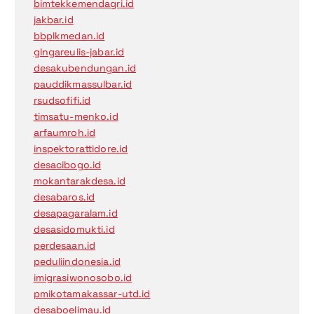
bimtekkemendagri.id
jakbar.id
bbplkmedan.id
glngareulis-jabar.id
desakubendungan.id
pauddikmassulbar.id
rsudsofifi.id
timsatu-menko.id
arfaumroh.id
inspektorattidore.id
desacibogo.id
mokantarakdesa.id
desabaros.id
desapagaralam.id
desasidomukti.id
perdesaan.id
peduliindonesia.id
imigrasiwonosobo.id
pmikotamakassar-utd.id
desaboelimau.id