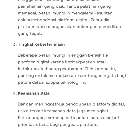
pemahaman yang baik. Tanpa pelatihan yang
memadai, petani mungkin mengalami kesulitan
dalam mengadopsi platform digital. Penyedia
platform perlu menyediakan dukungan pendidikan
yang tepat.
Tingkat Keberterimaan
Beberapa petani mungkin enggan beralih ke
platform digital karena ketidakpastian atau
ketakutan terhadap perubahan. Oleh karena itu,
penting untuk menunjukkan keuntungan nyata bagi
petani dalam adopsi teknologi ini.
Keamanan Data
Dengan meningkatnya penggunaan platform digital,
risiko terkait keamanan data juga meningkat.
Perlindungan terhadap data petani harus menjadi
prioritas utama bagi penyedia platform.