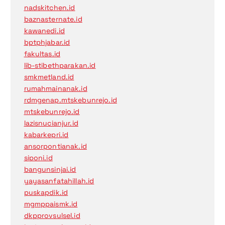
nadskitchen.id
baznasternate.id
kawanedi.id
bptphjabar.id
fakultas.id
lib-stibethparakan.id
smkmetland.id
rumahmainanak.id
rdmgenap.mtskebunrejo.id
mtskebunrejo.id
lazisnucianjur.id
kabarkepri.id
ansorpontianak.id
siponi.id
bangunsinjai.id
yayasanfatahillah.id
puskapdik.id
mgmppaismk.id
dkpprovsulsel.id