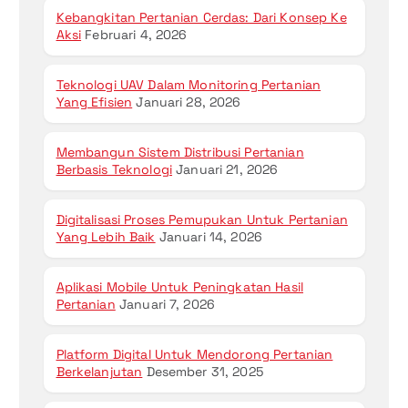
Kebangkitan Pertanian Cerdas: Dari Konsep Ke
Aksi
Februari 4, 2026
Teknologi UAV Dalam Monitoring Pertanian
Yang Efisien
Januari 28, 2026
Membangun Sistem Distribusi Pertanian
Berbasis Teknologi
Januari 21, 2026
Digitalisasi Proses Pemupukan Untuk Pertanian
Yang Lebih Baik
Januari 14, 2026
Aplikasi Mobile Untuk Peningkatan Hasil
Pertanian
Januari 7, 2026
Platform Digital Untuk Mendorong Pertanian
Berkelanjutan
Desember 31, 2025