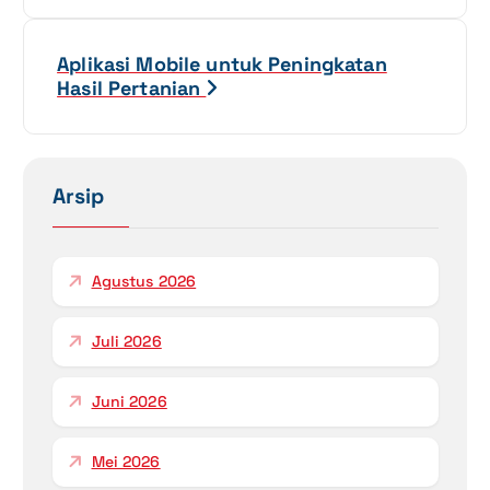
v
i
Aplikasi Mobile untuk Peningkatan
Hasil Pertanian
g
a
Arsip
s
i
Agustus 2026
p
Juli 2026
o
s
Juni 2026
Mei 2026