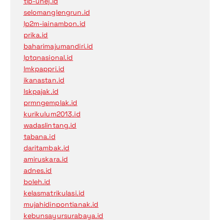
tip-unej.id
selomanglengrun.id
lp2m-iainambon.id
prika.id
baharimajumandiri.id
lptqnasional.id
lmkpappri.id
ikanastan.id
lskpajak.id
prmngemplak.id
kurikulum2013.id
wadaslintang.id
tabana.id
daritambak.id
amiruskara.id
adnes.id
boleh.id
kelasmatrikulasi.id
mujahidinpontianak.id
kebunsayursurabaya.id