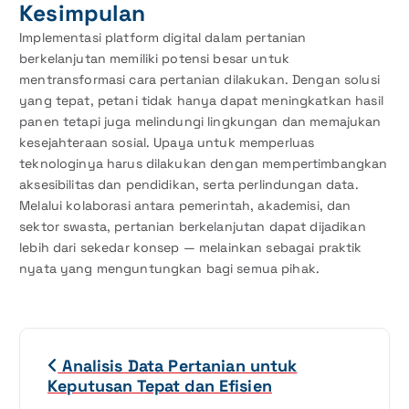
Kesimpulan
Implementasi platform digital dalam pertanian
berkelanjutan memiliki potensi besar untuk
mentransformasi cara pertanian dilakukan. Dengan solusi
yang tepat, petani tidak hanya dapat meningkatkan hasil
panen tetapi juga melindungi lingkungan dan memajukan
kesejahteraan sosial. Upaya untuk memperluas
teknologinya harus dilakukan dengan mempertimbangkan
aksesibilitas dan pendidikan, serta perlindungan data.
Melalui kolaborasi antara pemerintah, akademisi, dan
sektor swasta, pertanian berkelanjutan dapat dijadikan
lebih dari sekedar konsep — melainkan sebagai praktik
nyata yang menguntungkan bagi semua pihak.
N
Analisis Data Pertanian untuk
a
Keputusan Tepat dan Efisien