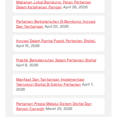
Makanan Lokal Bandung: Peran Pertanian
Dalam Ketahanan Pangan
April 29, 2026
Pertanian Berkelanjutan Di Bandung: Inovasi
Dan Tantangan
April 22, 2026
Inovasi Dalam Rantai Pasok Pertanian Digital.
April 15, 2026
Praktik Berkelanjutan Dalam Pertanian Digital
April 8, 2026
Manfaat Dan Tantangan Implementasi
Teknologi Digital Di Sektor Pertanian
April 1,
2026
Pertanian Presisi Melalui Sistem Digital Dan
Sensor Canggih
Maret 25, 2026