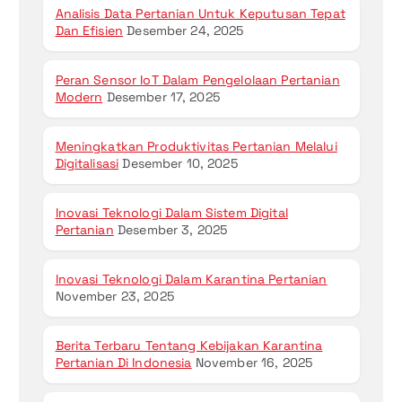
Analisis Data Pertanian Untuk Keputusan Tepat
Dan Efisien
Desember 24, 2025
Peran Sensor IoT Dalam Pengelolaan Pertanian
Modern
Desember 17, 2025
Meningkatkan Produktivitas Pertanian Melalui
Digitalisasi
Desember 10, 2025
Inovasi Teknologi Dalam Sistem Digital
Pertanian
Desember 3, 2025
Inovasi Teknologi Dalam Karantina Pertanian
November 23, 2025
Berita Terbaru Tentang Kebijakan Karantina
Pertanian Di Indonesia
November 16, 2025