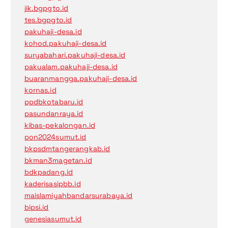
jik.bgpgto.id
tes.bgpgto.id
pakuhaji-desa.id
kohod.pakuhaji-desa.id
suryabahari.pakuhaji-desa.id
pakualam.pakuhaji-desa.id
buaranmangga.pakuhaji-desa.id
kornas.id
ppdbkotabaru.id
pasundanraya.id
kibas-pekalongan.id
pon2024sumut.id
bkpsdmtangerangkab.id
bkman3magetan.id
bdkpadang.id
kaderisasipbb.id
maislamiyahbandarsurabaya.id
bipsi.id
genesiasumut.id