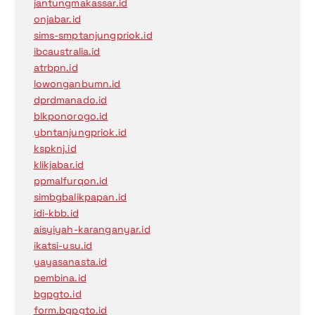
jantungmakassar.id
onjabar.id
sims-smptanjungpriok.id
ibcaustralia.id
atrbpn.id
lowonganbumn.id
dprdmanado.id
blkponorogo.id
ybntanjungpriok.id
kspknj.id
klikjabar.id
ppmalfurqon.id
simbgbalikpapan.id
idi-kbb.id
aisyiyah-karanganyar.id
ikatsi-usu.id
yayasanasta.id
pembina.id
bgpgto.id
form.bgpgto.id