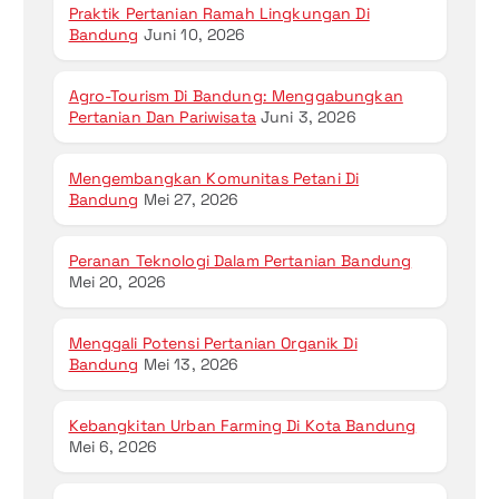
Praktik Pertanian Ramah Lingkungan Di
Bandung
Juni 10, 2026
Agro-Tourism Di Bandung: Menggabungkan
Pertanian Dan Pariwisata
Juni 3, 2026
Mengembangkan Komunitas Petani Di
Bandung
Mei 27, 2026
Peranan Teknologi Dalam Pertanian Bandung
Mei 20, 2026
Menggali Potensi Pertanian Organik Di
Bandung
Mei 13, 2026
Kebangkitan Urban Farming Di Kota Bandung
Mei 6, 2026