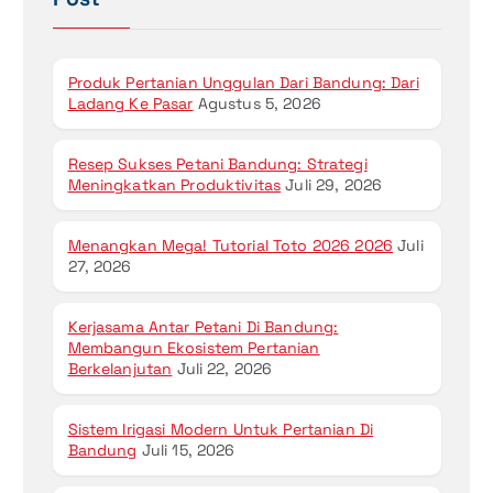
Produk Pertanian Unggulan Dari Bandung: Dari
Ladang Ke Pasar
Agustus 5, 2026
Resep Sukses Petani Bandung: Strategi
Meningkatkan Produktivitas
Juli 29, 2026
Menangkan Mega! Tutorial Toto 2026 2026
Juli
27, 2026
Kerjasama Antar Petani Di Bandung:
Membangun Ekosistem Pertanian
Berkelanjutan
Juli 22, 2026
Sistem Irigasi Modern Untuk Pertanian Di
Bandung
Juli 15, 2026