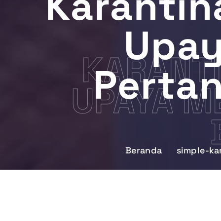
Karanti
Upay
KARANT
Pertan
UPAYA M
Beranda
simple-ka