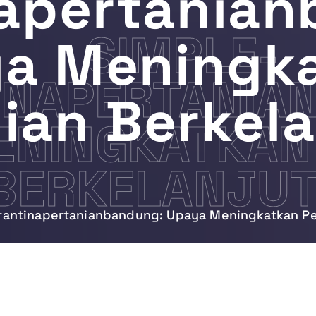
napertanian
SIMPLE-
a Meningk
INAPERTANIA
ian Berkel
ENINGKATKAN
BERKELANJU
rantinapertanianbandung: Upaya Meningkatkan Pe