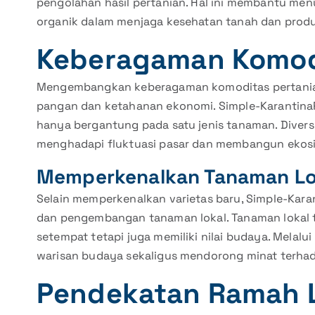
pengolahan hasil pertanian. Hal ini membantu m
organik dalam menjaga kesehatan tanah dan produ
Keberagaman Komod
Mengembangkan keberagaman komoditas pertanian
pangan dan ketahanan ekonomi. Simple-Karantin
hanya bergantung pada satu jenis tanaman. Divers
menghadapi fluktuasi pasar dan membangun ekosis
Memperkenalkan Tanaman Lo
Selain memperkenalkan varietas baru, Simple-Ka
dan pengembangan tanaman lokal. Tanaman lokal t
setempat tetapi juga memiliki nilai budaya. Melalui
warisan budaya sekaligus mendorong minat terhad
Pendekatan Ramah 