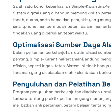
Salah satu kunci keberhasilan Simple-KarantinaPer
Sistem digital yang dibangun memungkinkan petan
tanah, cuaca, serta hama dan penyakit yang mung
smartphone mempermudah petani dalam memanta
tindakan yang diperlukan tepat waktu.
Optimalisasi Sumber Daya A
Dalam pertanian berkelanjutan, optimalisasi sumber
penting. Simple-KarantinaPertanianBandung menge
efisien, seperti irigasi tetes. Sistem ini tidak ha
tanaman yang disebabkan oleh kelembaban berleb
Penyuluhan dan Pelatihan Be
Program penyuluhan berkelanjutan diadakan untu
terbaru tentang praktik pertanian yang menunjang
melibatkan ahli pertanian, petani belajar tentang