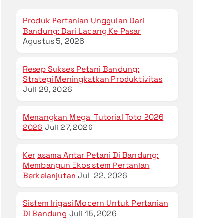
Produk Pertanian Unggulan Dari
Bandung: Dari Ladang Ke Pasar
Agustus 5, 2026
Resep Sukses Petani Bandung:
Strategi Meningkatkan Produktivitas
Juli 29, 2026
Menangkan Mega! Tutorial Toto 2026
2026
Juli 27, 2026
Kerjasama Antar Petani Di Bandung:
Membangun Ekosistem Pertanian
Berkelanjutan
Juli 22, 2026
Sistem Irigasi Modern Untuk Pertanian
Di Bandung
Juli 15, 2026