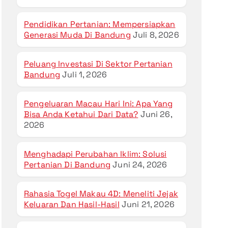
Pendidikan Pertanian: Mempersiapkan
Generasi Muda Di Bandung
Juli 8, 2026
Peluang Investasi Di Sektor Pertanian
Bandung
Juli 1, 2026
Pengeluaran Macau Hari Ini: Apa Yang
Bisa Anda Ketahui Dari Data?
Juni 26,
2026
Menghadapi Perubahan Iklim: Solusi
Pertanian Di Bandung
Juni 24, 2026
Rahasia Togel Makau 4D: Meneliti Jejak
Keluaran Dan Hasil-Hasil
Juni 21, 2026