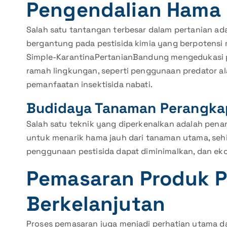
Pengendalian Hama
Salah satu tantangan terbesar dalam pertanian ad
bergantung pada pestisida kimia yang berpotensi
Simple-KarantinaPertanianBandung mengedukasi p
ramah lingkungan, seperti penggunaan predator a
pemanfaatan insektisida nabati.
Budidaya Tanaman Perangka
Salah satu teknik yang diperkenalkan adalah pen
untuk menarik hama jauh dari tanaman utama, seh
penggunaan pestisida dapat diminimalkan, dan eko
Pemasaran Produk P
Berkelanjutan
Proses pemasaran juga menjadi perhatian utama 