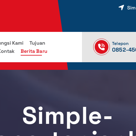
Sim
ungsi Kami
Tujuan
Telepon
0852-45
Kontak
Berita Baru
Simple-