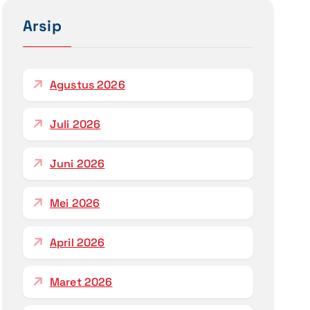
Arsip
Agustus 2026
Juli 2026
Juni 2026
Mei 2026
April 2026
Maret 2026