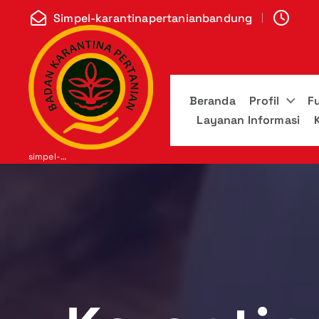
L
Simpel-karantinapertanianbandung
e
w
a
t
Beranda
Profil
F
i
Layanan Informasi
k
e
simpel-
k
karantinapertanianbandun
o
g.id
n
t
e
n