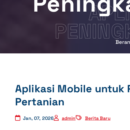
Peningka
APL
PENING
Bera
Aplikasi Mobile untuk 
Pertanian
Jan, 07, 2026
admin
Berita Baru