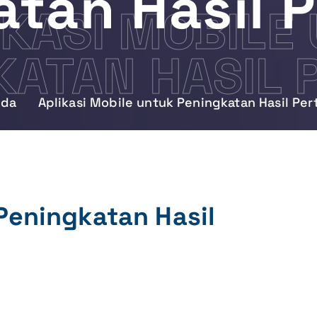
tan Hasil 
IKASI MOBILE
KATAN HASIL 
nda
Aplikasi Mobile untuk Peningkatan Hasil Per
Peningkatan Hasil