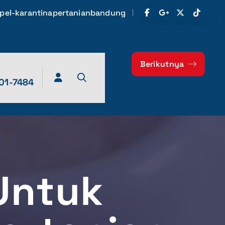
pel-karantinapertanianbandung
Berikutnya
01-7484
 Untuk