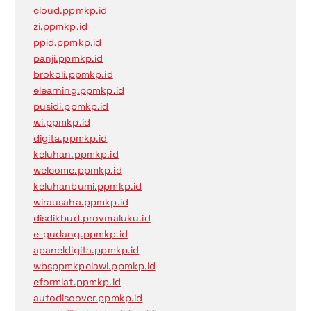
cloud.ppmkp.id
zi.ppmkp.id
ppid.ppmkp.id
panji.ppmkp.id
brokoli.ppmkp.id
elearning.ppmkp.id
pusidi.ppmkp.id
wi.ppmkp.id
digita.ppmkp.id
keluhan.ppmkp.id
welcome.ppmkp.id
keluhanbumi.ppmkp.id
wirausaha.ppmkp.id
disdikbud.provmaluku.id
e-gudang.ppmkp.id
apaneldigita.ppmkp.id
wbsppmkpciawi.ppmkp.id
eformlat.ppmkp.id
autodiscover.ppmkp.id