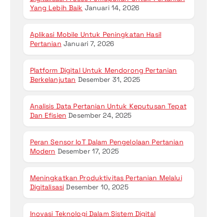
Yang Lebih Baik
Januari 14, 2026
Aplikasi Mobile Untuk Peningkatan Hasil
Pertanian
Januari 7, 2026
Platform Digital Untuk Mendorong Pertanian
Berkelanjutan
Desember 31, 2025
Analisis Data Pertanian Untuk Keputusan Tepat
Dan Efisien
Desember 24, 2025
Peran Sensor IoT Dalam Pengelolaan Pertanian
Modern
Desember 17, 2025
Meningkatkan Produktivitas Pertanian Melalui
Digitalisasi
Desember 10, 2025
Inovasi Teknologi Dalam Sistem Digital