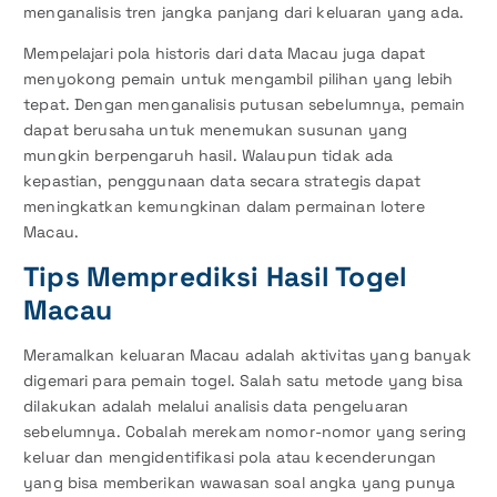
menganalisis tren jangka panjang dari keluaran yang ada.
Mempelajari pola historis dari data Macau juga dapat
menyokong pemain untuk mengambil pilihan yang lebih
tepat. Dengan menganalisis putusan sebelumnya, pemain
dapat berusaha untuk menemukan susunan yang
mungkin berpengaruh hasil. Walaupun tidak ada
kepastian, penggunaan data secara strategis dapat
meningkatkan kemungkinan dalam permainan lotere
Macau.
Tips Memprediksi Hasil Togel
Macau
Meramalkan keluaran Macau adalah aktivitas yang banyak
digemari para pemain togel. Salah satu metode yang bisa
dilakukan adalah melalui analisis data pengeluaran
sebelumnya. Cobalah merekam nomor-nomor yang sering
keluar dan mengidentifikasi pola atau kecenderungan
yang bisa memberikan wawasan soal angka yang punya