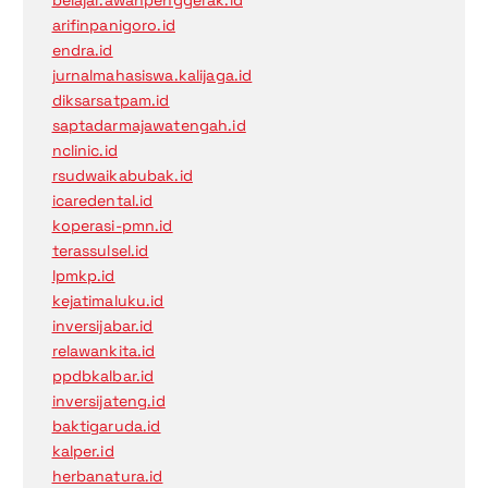
arifinpanigoro.id
endra.id
jurnalmahasiswa.kalijaga.id
diksarsatpam.id
saptadarmajawatengah.id
nclinic.id
rsudwaikabubak.id
icaredental.id
koperasi-pmn.id
terassulsel.id
lpmkp.id
kejatimaluku.id
inversijabar.id
relawankita.id
ppdbkalbar.id
inversijateng.id
baktigaruda.id
kalper.id
herbanatura.id