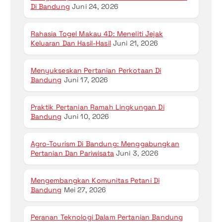
Di Bandung
Juni 24, 2026
Rahasia Togel Makau 4D: Meneliti Jejak
Keluaran Dan Hasil-Hasil
Juni 21, 2026
Menyukseskan Pertanian Perkotaan Di
Bandung
Juni 17, 2026
Praktik Pertanian Ramah Lingkungan Di
Bandung
Juni 10, 2026
Agro-Tourism Di Bandung: Menggabungkan
Pertanian Dan Pariwisata
Juni 3, 2026
Mengembangkan Komunitas Petani Di
Bandung
Mei 27, 2026
Peranan Teknologi Dalam Pertanian Bandung