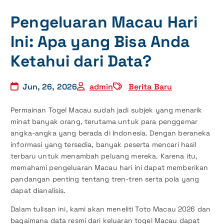
Pengeluaran Macau Hari
Ini: Apa yang Bisa Anda
Ketahui dari Data?
Jun, 26, 2026
admin
Berita Baru
Permainan Togel Macau sudah jadi subjek yang menarik
minat banyak orang, terutama untuk para penggemar
angka-angka yang berada di Indonesia. Dengan beraneka
informasi yang tersedia, banyak peserta mencari hasil
terbaru untuk menambah peluang mereka. Karena itu,
memahami pengeluaran Macau hari ini dapat memberikan
pandangan penting tentang tren-tren serta pola yang
dapat dianalisis.
Dalam tulisan ini, kami akan meneliti Toto Macau 2026 dan
bagaimana data resmi dari keluaran togel Macau dapat