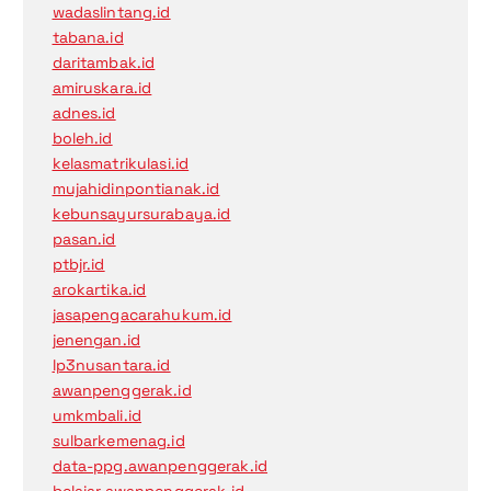
wadaslintang.id
tabana.id
daritambak.id
amiruskara.id
adnes.id
boleh.id
kelasmatrikulasi.id
mujahidinpontianak.id
kebunsayursurabaya.id
pasan.id
ptbjr.id
arokartika.id
jasapengacarahukum.id
jenengan.id
lp3nusantara.id
awanpenggerak.id
umkmbali.id
sulbarkemenag.id
data-ppg.awanpenggerak.id
belajar.awanpenggerak.id