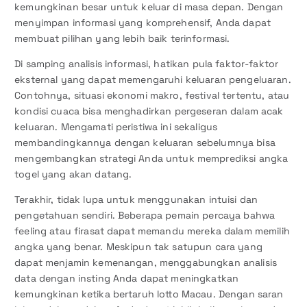
kemungkinan besar untuk keluar di masa depan. Dengan
menyimpan informasi yang komprehensif, Anda dapat
membuat pilihan yang lebih baik terinformasi.
Di samping analisis informasi, hatikan pula faktor-faktor
eksternal yang dapat memengaruhi keluaran pengeluaran.
Contohnya, situasi ekonomi makro, festival tertentu, atau
kondisi cuaca bisa menghadirkan pergeseran dalam acak
keluaran. Mengamati peristiwa ini sekaligus
membandingkannya dengan keluaran sebelumnya bisa
mengembangkan strategi Anda untuk memprediksi angka
togel yang akan datang.
Terakhir, tidak lupa untuk menggunakan intuisi dan
pengetahuan sendiri. Beberapa pemain percaya bahwa
feeling atau firasat dapat memandu mereka dalam memilih
angka yang benar. Meskipun tak satupun cara yang
dapat menjamin kemenangan, menggabungkan analisis
data dengan insting Anda dapat meningkatkan
kemungkinan ketika bertaruh lotto Macau. Dengan saran