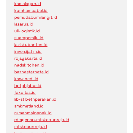
kamalayan.id
kumhambabel.id
pemudabumilangit.id
lasarus.id
uli-logistik.id
suarapemilu.id
laziskubanten.id
inversijatim.id
rqjayakarta.id
nadskitchen.id
baznasternate.id
kawanedi.id
bptphjabar.id
fakultas.id
lib-stibethparakan.id
smkmetland.id
rumahmainanak.id
rdmgenap.mtskebunrejo.id
mtskebunrejo.id