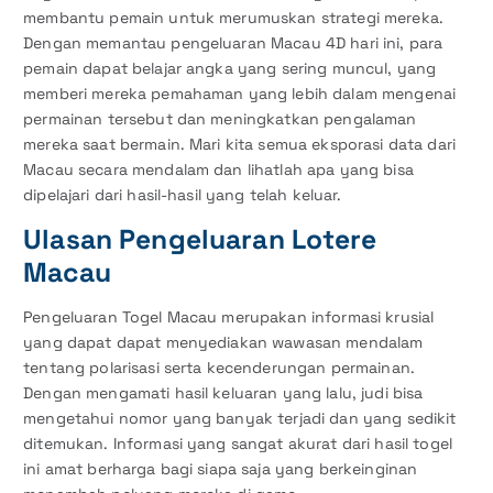
membantu pemain untuk merumuskan strategi mereka.
Dengan memantau pengeluaran Macau 4D hari ini, para
pemain dapat belajar angka yang sering muncul, yang
memberi mereka pemahaman yang lebih dalam mengenai
permainan tersebut dan meningkatkan pengalaman
mereka saat bermain. Mari kita semua eksporasi data dari
Macau secara mendalam dan lihatlah apa yang bisa
dipelajari dari hasil-hasil yang telah keluar.
Ulasan Pengeluaran Lotere
Macau
Pengeluaran Togel Macau merupakan informasi krusial
yang dapat dapat menyediakan wawasan mendalam
tentang polarisasi serta kecenderungan permainan.
Dengan mengamati hasil keluaran yang lalu, judi bisa
mengetahui nomor yang banyak terjadi dan yang sedikit
ditemukan. Informasi yang sangat akurat dari hasil togel
ini amat berharga bagi siapa saja yang berkeinginan