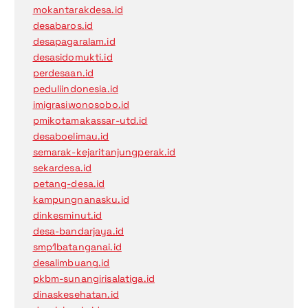
mokantarakdesa.id
desabaros.id
desapagaralam.id
desasidomukti.id
perdesaan.id
peduliindonesia.id
imigrasiwonosobo.id
pmikotamakassar-utd.id
desaboelimau.id
semarak-kejaritanjungperak.id
sekardesa.id
petang-desa.id
kampungnanasku.id
dinkesminut.id
desa-bandarjaya.id
smp1batanganai.id
desalimbuang.id
pkbm-sunangirisalatiga.id
dinaskesehatan.id