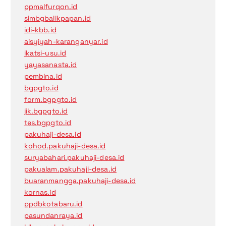
ppmalfurqon.id
simbgbalikpapan.id
idi-kbb.id
aisyiyah-karanganyar.id
ikatsi-usu.id
yayasanasta.id
pembina.id
bgpgto.id
form.bgpgto.id
jik.bgpgto.id
tes.bgpgto.id
pakuhaji-desa.id
kohod.pakuhaji-desa.id
suryabahari.pakuhaji-desa.id
pakualam.pakuhaji-desa.id
buaranmangga.pakuhaji-desa.id
kornas.id
ppdbkotabaru.id
pasundanraya.id