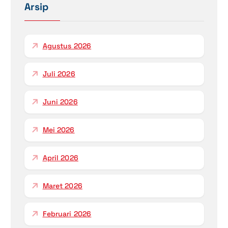
Arsip
s
i
Agustus 2026
p
Juli 2026
o
s
Juni 2026
Mei 2026
April 2026
Maret 2026
Februari 2026