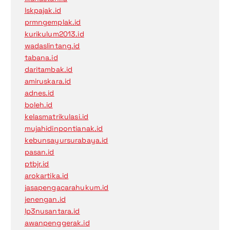
lskpajak.id
prmngemplak.id
kurikulum2013.id
wadaslintang.id
tabana.id
daritambak.id
amiruskara.id
adnes.id
boleh.id
kelasmatrikulasi.id
mujahidinpontianak.id
kebunsayursurabaya.id
pasan.id
ptbjr.id
arokartika.id
jasapengacarahukum.id
jenengan.id
lp3nusantara.id
awanpenggerak.id