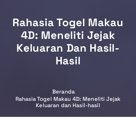
Rahasia Togel Makau
4D: Meneliti Jejak
Keluaran Dan Hasil-
Hasil
Beranda
Rahasia Togel Makau 4D: Meneliti Jejak
Keluaran dan Hasil-hasil