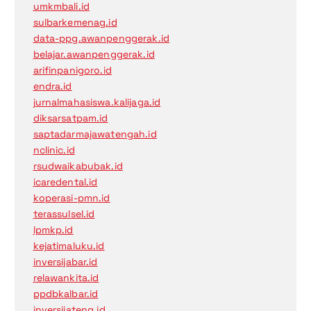
umkmbali.id
sulbarkemenag.id
data-ppg.awanpenggerak.id
belajar.awanpenggerak.id
arifinpanigoro.id
endra.id
jurnalmahasiswa.kalijaga.id
diksarsatpam.id
saptadarmajawatengah.id
nclinic.id
rsudwaikabubak.id
icaredental.id
koperasi-pmn.id
terassulsel.id
lpmkp.id
kejatimaluku.id
inversijabar.id
relawankita.id
ppdbkalbar.id
inversijateng.id