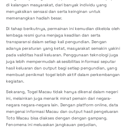
di kalangan masyarakat, dari banyak individu yang
menyaksikan sensasi dan serta keinginan untuk
memenangkan hadiah besar.
Di tahap berikutnya, permainan ini kemudian dikelola oleh
lembaga resmi guna menjaga keadilan dan serta
transparansi dalam setiap kali pengundian. Dengan
adanya peraturan yang ketat, masyarakat semakin yakini
pada validitas hasil keluaran. Penggunaan teknologi juga
juga lebih mempermudah aksesibilitas informasi seputar
hasil keluaran dan output bagi setiap pengundian, yang
membuat penikmat togel lebih aktif dalam perkembangan
kegiatan.
Sekarang, Togel Macau tidak hanya dikenal dalam negeri
ini, melainkan juga menarik minat pemain dari negara-
negara negara-negara lain. Dengan platform online, data
mengenai informasi Macau dan output hasil pengeluaran
Toto Macau bisa diakses dengan dengan gampang.
Fenomena ini meluaskan jangkauan perjudian,