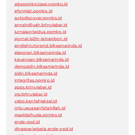
wbsppmkpciawi.ppmkp.id
eformlat.ppmkp.id
autodiscover.ppmkp.id
annahdliyah.lptnujabar.id
jurnalagriwidya.ppmkp.id
ejurnal.lp2m-iainambon.id
englishtutorsmd.blksamarinda.id
elaporan.blksamarinda.id
keuangan.blksamarinda.id
demosidin.blksamarinda.id
sidin.blksamarinda.id
integritas.ppmkp.id
apps.lptnujabar.id
ojs.lptnujabar.id
vebo.kantahjaksel.id
mts.yayasanfatahillah.id
masjidalhuda.ppmkp.id
ende-opd.id
dinaspariwisata.ende-opd.id