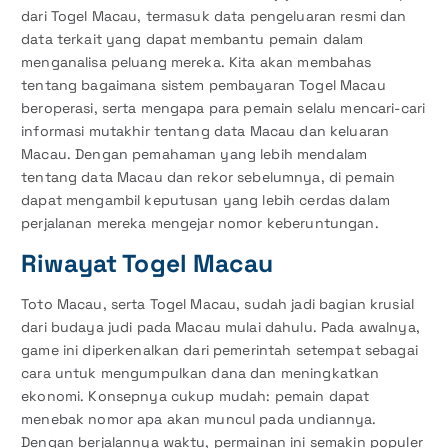
dari Togel Macau, termasuk data pengeluaran resmi dan
data terkait yang dapat membantu pemain dalam
menganalisa peluang mereka. Kita akan membahas
tentang bagaimana sistem pembayaran Togel Macau
beroperasi, serta mengapa para pemain selalu mencari-cari
informasi mutakhir tentang data Macau dan keluaran
Macau. Dengan pemahaman yang lebih mendalam
tentang data Macau dan rekor sebelumnya, di pemain
dapat mengambil keputusan yang lebih cerdas dalam
perjalanan mereka mengejar nomor keberuntungan.
Riwayat Togel Macau
Toto Macau, serta Togel Macau, sudah jadi bagian krusial
dari budaya judi pada Macau mulai dahulu. Pada awalnya,
game ini diperkenalkan dari pemerintah setempat sebagai
cara untuk mengumpulkan dana dan meningkatkan
ekonomi. Konsepnya cukup mudah: pemain dapat
menebak nomor apa akan muncul pada undiannya.
Dengan berjalannya waktu, permainan ini semakin populer