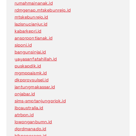
rumahmainanak.id
rdmgenap.mtskebunrejo.id
mtskebunrejo.id
lazisnucianjur.id
kabarkepri.id
ansorpontianak.id
siponi.id
bangunsinjai.id
yayasanfatahillah.id
puskapdik.id
mgmppaismk.id
dkpprovsulsel.id
jantungmakassar.id
onjabar.id
sims-smptanjungpriok.id
ibcaustralia.id
atrbpn.id
lowonganbumn.id
dprdmanado.id
blkponorogo.id