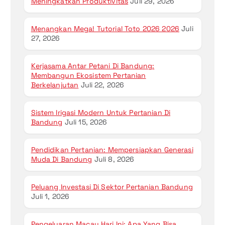
Meningkatkan Produktivitas
Juli 29, 2026
Menangkan Mega! Tutorial Toto 2026 2026
Juli
27, 2026
Kerjasama Antar Petani Di Bandung:
Membangun Ekosistem Pertanian
Berkelanjutan
Juli 22, 2026
Sistem Irigasi Modern Untuk Pertanian Di
Bandung
Juli 15, 2026
Pendidikan Pertanian: Mempersiapkan Generasi
Muda Di Bandung
Juli 8, 2026
Peluang Investasi Di Sektor Pertanian Bandung
Juli 1, 2026
Pengeluaran Macau Hari Ini: Apa Yang Bisa