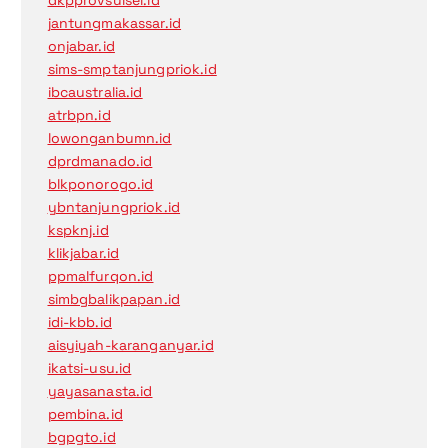
dkpprovsulsel.id
jantungmakassar.id
onjabar.id
sims-smptanjungpriok.id
ibcaustralia.id
atrbpn.id
lowonganbumn.id
dprdmanado.id
blkponorogo.id
ybntanjungpriok.id
kspknj.id
klikjabar.id
ppmalfurqon.id
simbgbalikpapan.id
idi-kbb.id
aisyiyah-karanganyar.id
ikatsi-usu.id
yayasanasta.id
pembina.id
bgpgto.id