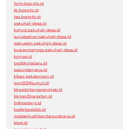
form.bgpgto.id
jik.bgpgto.id
tes.bgpgto.id
pakuhaji-desa.id
kohod.pakuhaji-desa.id
suryabahari.pakuhaji-desa.id
pakualam.pakuhaji-desa.id
buaranmangga.pakuhaji-desa.id
kornas.id
ppdbkotabaru.id
pasundanraya.id
kibas-pekalongan.id
pon2024sumut.id
bkpsdmtangerangkab.id
bkman3magetan.id
bdkpadang.id
kaderisasipbb.id
maislamiyahbandarsurabaya.id
bipsi.id