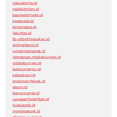
rqjayakarta.id
nadskitchen.id
baznasternate.id
kawanedi.id
bptphjabar.id
fakultas.id
lib-stibethparakan.id
smkmetland.id
rumahmainanak.id
rdmgenap.mtskebunrejo.id
mtskebunrejo.id
lazisnucianjur.id
kabarkepri.id
ansorpontianak.id
siponi.id
bangunsinjai.id
yayasanfatahillah.id
puskapdik.id
mgmppaismk.id