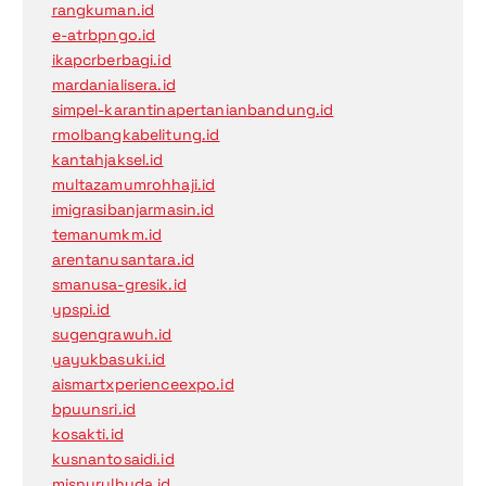
rangkuman.id
e-atrbpngo.id
ikapcrberbagi.id
mardanialisera.id
simpel-karantinapertanianbandung.id
rmolbangkabelitung.id
kantahjaksel.id
multazamumrohhaji.id
imigrasibanjarmasin.id
temanumkm.id
arentanusantara.id
smanusa-gresik.id
ypspi.id
sugengrawuh.id
yayukbasuki.id
aismartxperienceexpo.id
bpuunsri.id
kosakti.id
kusnantosaidi.id
misnurulhuda.id