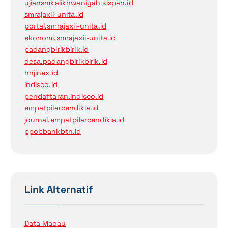
ujiansmkalikhwaniyah.sispan.id
smrajaxii-unita.id
portal.smrajaxii-unita.id
ekonomi.smrajaxii-unita.id
padangbirikbirik.id
desa.padangbirikbirik.id
hnjinex.id
indisco.id
pendaftaran.indisco.id
empatpilarcendikia.id
journal.empatpilarcendikia.id
ppobbankbtn.id
Link Alternatif
Data Macau