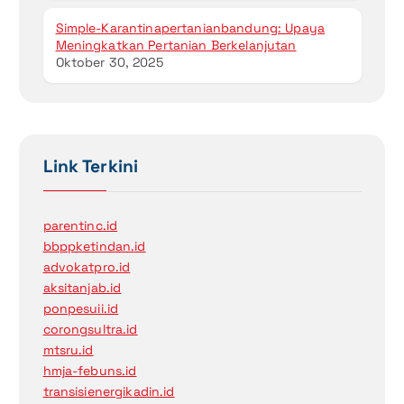
Simple-Karantinapertanianbandung: Upaya
Meningkatkan Pertanian Berkelanjutan
Oktober 30, 2025
Link Terkini
parentinc.id
bbppketindan.id
advokatpro.id
aksitanjab.id
ponpesuii.id
corongsultra.id
mtsru.id
hmja-febuns.id
transisienergikadin.id