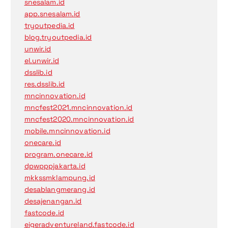
snesalam.id
app.snesalam.id
tryoutpedia.id
blog.tryoutpedia.id
unwir.id
el.unwir.id
dsslib.id
res.dsslib.id
mncinnovation.id
mncfest2021.mncinnovation.id
mncfest2020.mncinnovation.id
mobile.mncinnovation.id
onecare.id
program.onecare.id
dpwpppjakarta.id
mkkssmklampung.id
desablangmerang.id
desajenangan.id
fastcode.id
eigeradventureland.fastcode.id