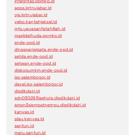
integritas.ppmkp.id
apps.lptnujabar.id
ojs.lptnujabar.id
vebo.kantahjaksel.id
mts.yayasanfatahillah.id
masjidalhuda.ppmkp.id
ende-opd.id
dinaspariwisata.ende-opd.id
setda.ende-opd.id
setwan.ende-opd.id
diskopumkm.ende-opd.id
iss-salambogor.id
devel.iss-salambogor.id
disdikdairi.id
sdn030293laehole.disdikdairi.id
smpn3siempatnempu.disdikdairi.id
kanvas.id
play.kanvas.id
santun.id
maru.santun.id