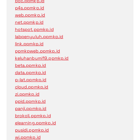
boc.ppmkp.id
p4s.ppmkp.id
web.ppmkp.id
net.ppmkp.id
hotspot.ppmkp.id
labpenyuluh.ppmkp.id
link.ppmkp.id
ppmkpweb.ppmkp.id
keluhanbumi19.ppmkp.id
beta.ppmkp.id
data.ppmkp.id
p-lat.ppmkp.id
cloud.ppmkp.id
zi.ppmkp.id
ppid.ppmkp.id
panji.ppmkp.id
brokoli.ppmkp.id
elearning.ppmkp.id
pusidi.ppmkp.id
wi.ppmkp.id