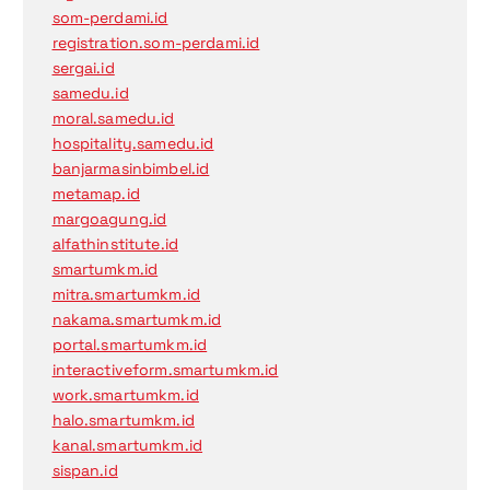
som-perdami.id
registration.som-perdami.id
sergai.id
samedu.id
moral.samedu.id
hospitality.samedu.id
banjarmasinbimbel.id
metamap.id
margoagung.id
alfathinstitute.id
smartumkm.id
mitra.smartumkm.id
nakama.smartumkm.id
portal.smartumkm.id
interactiveform.smartumkm.id
work.smartumkm.id
halo.smartumkm.id
kanal.smartumkm.id
sispan.id