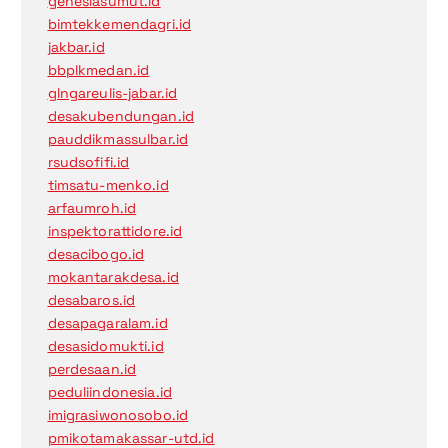
genesiasumut.id
bimtekkemendagri.id
jakbar.id
bbplkmedan.id
glngareulis-jabar.id
desakubendungan.id
pauddikmassulbar.id
rsudsofifi.id
timsatu-menko.id
arfaumroh.id
inspektorattidore.id
desacibogo.id
mokantarakdesa.id
desabaros.id
desapagaralam.id
desasidomukti.id
perdesaan.id
peduliindonesia.id
imigrasiwonosobo.id
pmikotamakassar-utd.id