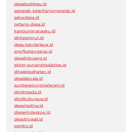
desaboelimau.id
semarak-kejaritanjungperak.id
sekardesa.id
petang-desa.id
kampungnanasku.id
dinkesminut.id
desa-bandarjaya.id
smp1batanganai.id
desalimbuang.id
pkbm-sunangirisalatiga.id
dinaskesehatan.id
desalabuaja.id
sumberagungmataram.id
dprdngada.id
dprdkuburaya.id
desamadina.id
disperindagkop.id
desatirowali.id
ppmkp.id