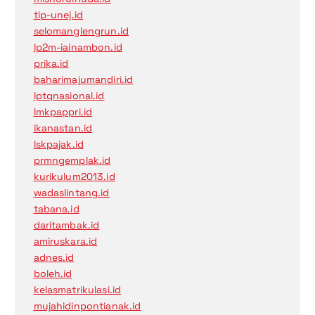
tip-unej.id
selomanglengrun.id
lp2m-iainambon.id
prika.id
baharimajumandiri.id
lptqnasional.id
lmkpappri.id
ikanastan.id
lskpajak.id
prmngemplak.id
kurikulum2013.id
wadaslintang.id
tabana.id
daritambak.id
amiruskara.id
adnes.id
boleh.id
kelasmatrikulasi.id
mujahidinpontianak.id