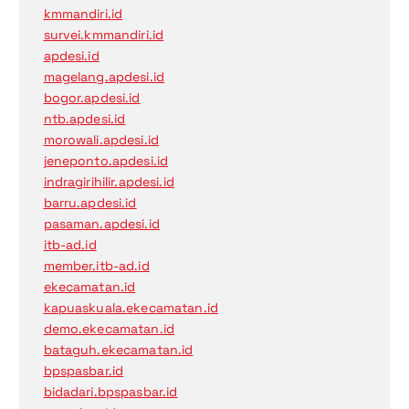
kmmandiri.id
survei.kmmandiri.id
apdesi.id
magelang.apdesi.id
bogor.apdesi.id
ntb.apdesi.id
morowali.apdesi.id
jeneponto.apdesi.id
indragirihilir.apdesi.id
barru.apdesi.id
pasaman.apdesi.id
itb-ad.id
member.itb-ad.id
ekecamatan.id
kapuaskuala.ekecamatan.id
demo.ekecamatan.id
bataguh.ekecamatan.id
bpspasbar.id
bidadari.bpspasbar.id