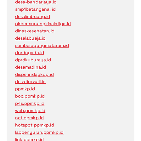
desa-bandarjaya.id
smp1batanganai.id
desalimbuang.id
pkbm-sunangirisalatiga.id
dinaskesehatan.id
desalabuaja.id
sumberagungmataram.id
dprdngada.id
dprdkuburaya.id
desamadina.id
disperindagkop.id
desatirowali.id
ppmkp.id
boc.ppmkp.id
p4s.ppmkp.id
web.ppmkp.id
net.ppmkp.id
hotspot.ppmkp.id
labpenyuluh.ppmkp.id
link.ppmkp.id