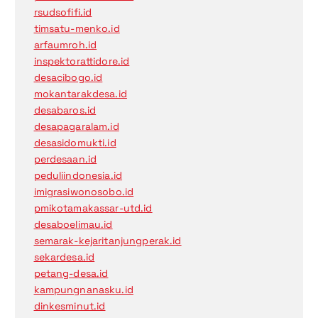
rsudsofifi.id
timsatu-menko.id
arfaumroh.id
inspektorattidore.id
desacibogo.id
mokantarakdesa.id
desabaros.id
desapagaralam.id
desasidomukti.id
perdesaan.id
peduliindonesia.id
imigrasiwonosobo.id
pmikotamakassar-utd.id
desaboelimau.id
semarak-kejaritanjungperak.id
sekardesa.id
petang-desa.id
kampungnanasku.id
dinkesminut.id