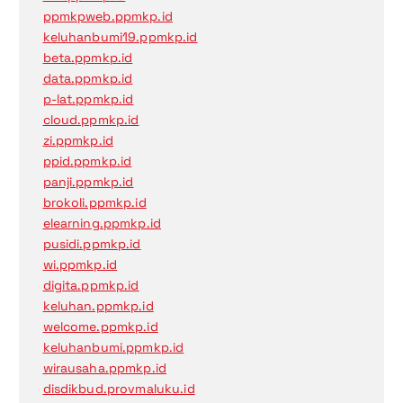
ppmkpweb.ppmkp.id
keluhanbumi19.ppmkp.id
beta.ppmkp.id
data.ppmkp.id
p-lat.ppmkp.id
cloud.ppmkp.id
zi.ppmkp.id
ppid.ppmkp.id
panji.ppmkp.id
brokoli.ppmkp.id
elearning.ppmkp.id
pusidi.ppmkp.id
wi.ppmkp.id
digita.ppmkp.id
keluhan.ppmkp.id
welcome.ppmkp.id
keluhanbumi.ppmkp.id
wirausaha.ppmkp.id
disdikbud.provmaluku.id