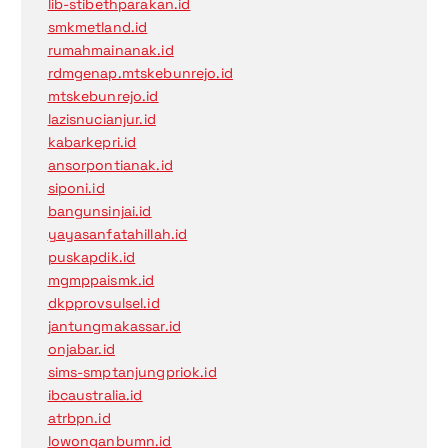
lib-stibethparakan.id
smkmetland.id
rumahmainanak.id
rdmgenap.mtskebunrejo.id
mtskebunrejo.id
lazisnucianjur.id
kabarkepri.id
ansorpontianak.id
siponi.id
bangunsinjai.id
yayasanfatahillah.id
puskapdik.id
mgmppaismk.id
dkpprovsulsel.id
jantungmakassar.id
onjabar.id
sims-smptanjungpriok.id
ibcaustralia.id
atrbpn.id
lowonganbumn.id