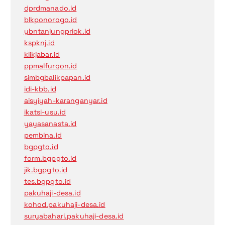
dprdmanado.id
blkponorogo.id
ybntanjungpriok.id
kspknj.id
klikjabar.id
ppmalfurqon.id
simbgbalikpapan.id
idi-kbb.id
aisyiyah-karanganyar.id
ikatsi-usu.id
yayasanasta.id
pembina.id
bgpgto.id
form.bgpgto.id
jik.bgpgto.id
tes.bgpgto.id
pakuhaji-desa.id
kohod.pakuhaji-desa.id
suryabahari.pakuhaji-desa.id