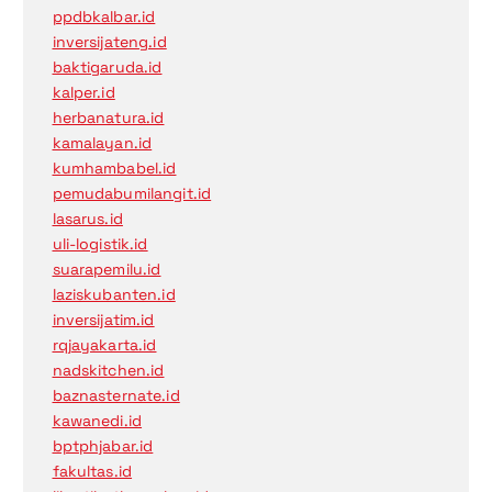
ppdbkalbar.id
inversijateng.id
baktigaruda.id
kalper.id
herbanatura.id
kamalayan.id
kumhambabel.id
pemudabumilangit.id
lasarus.id
uli-logistik.id
suarapemilu.id
laziskubanten.id
inversijatim.id
rqjayakarta.id
nadskitchen.id
baznasternate.id
kawanedi.id
bptphjabar.id
fakultas.id