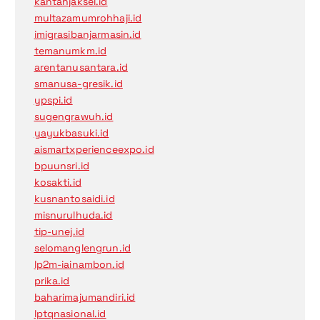
kantahjaksel.id
multazamumrohhaji.id
imigrasibanjarmasin.id
temanumkm.id
arentanusantara.id
smanusa-gresik.id
ypspi.id
sugengrawuh.id
yayukbasuki.id
aismartxperienceexpo.id
bpuunsri.id
kosakti.id
kusnantosaidi.id
misnurulhuda.id
tip-unej.id
selomanglengrun.id
lp2m-iainambon.id
prika.id
baharimajumandiri.id
lptqnasional.id