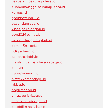
pakualam.pakuhaji-desa.id
buaranmangga.pakuhaji-desa.id
kornas.id
ppdbkotabaru.id
pasundanraya.id
kibas-pekalongan.id
pon2024sumut.id
bkpsdmtangerangkab.id
bkman3magetan.id
bdkpadang.id
kaderisasipbb.id
maislamiyahbandarsurabaya.id
bipsi.id
genesiasumut.id
bimtekkemendagri.id
jakbar.id
bbplkmedan.id
glngareulis-jabar.id
desakubendungan.id
pauddikmassulbar.id