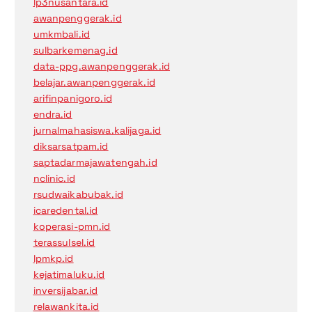
lp3nusantara.id
awanpenggerak.id
umkmbali.id
sulbarkemenag.id
data-ppg.awanpenggerak.id
belajar.awanpenggerak.id
arifinpanigoro.id
endra.id
jurnalmahasiswa.kalijaga.id
diksarsatpam.id
saptadarmajawatengah.id
nclinic.id
rsudwaikabubak.id
icaredental.id
koperasi-pmn.id
terassulsel.id
lpmkp.id
kejatimaluku.id
inversijabar.id
relawankita.id