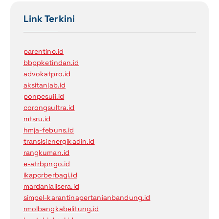
Link Terkini
parentinc.id
bbppketindan.id
advokatpro.id
aksitanjab.id
ponpesuii.id
corongsultra.id
mtsru.id
hmja-febuns.id
transisienergikadin.id
rangkuman.id
e-atrbpngo.id
ikapcrberbagi.id
mardanialisera.id
simpel-karantinapertanianbandung.id
rmolbangkabelitung.id