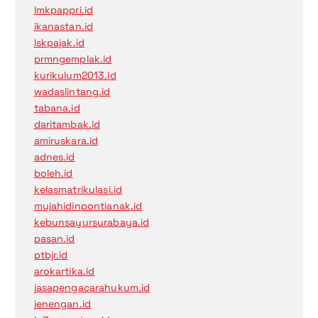
lmkpappri.id
ikanastan.id
lskpajak.id
prmngemplak.id
kurikulum2013.id
wadaslintang.id
tabana.id
daritambak.id
amiruskara.id
adnes.id
boleh.id
kelasmatrikulasi.id
mujahidinpontianak.id
kebunsayursurabaya.id
pasan.id
ptbjr.id
arokartika.id
jasapengacarahukum.id
jenengan.id