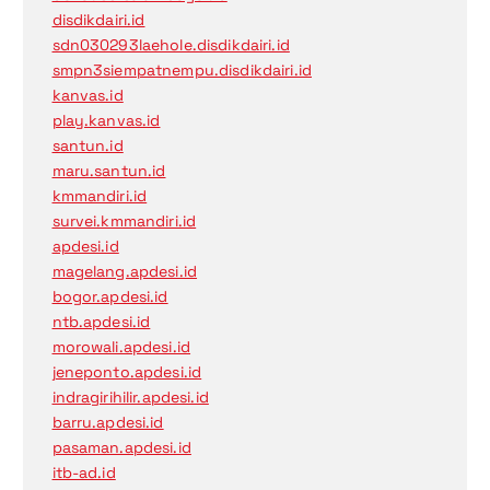
disdikdairi.id
sdn030293laehole.disdikdairi.id
smpn3siempatnempu.disdikdairi.id
kanvas.id
play.kanvas.id
santun.id
maru.santun.id
kmmandiri.id
survei.kmmandiri.id
apdesi.id
magelang.apdesi.id
bogor.apdesi.id
ntb.apdesi.id
morowali.apdesi.id
jeneponto.apdesi.id
indragirihilir.apdesi.id
barru.apdesi.id
pasaman.apdesi.id
itb-ad.id