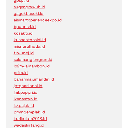
ypspi.id
sugengrawuh.id
yayukbasuki.id
aismartxperienceexpo.id
bpuunsri.id
kosakti.id
kusnantosaidi.id
misnurulhuda.id
tip-unej.id
selomanglengrun.id
lp2m-iainambon.id
prika.id
baharimajumandiri.id
lptqnasional.id
lmkpappri.id
ikanastan.id
lskpajak.id
prmngemplak.id
kurikulum2013.id
wadaslintang.id