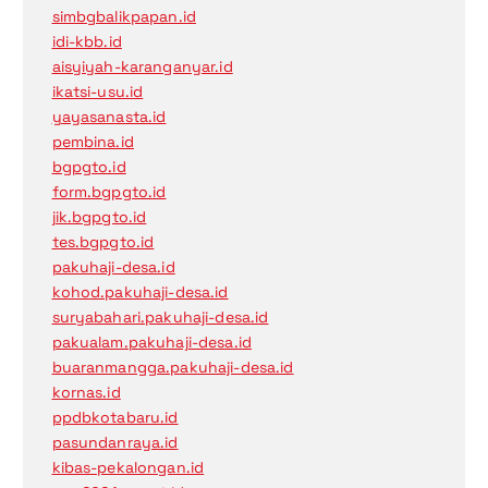
simbgbalikpapan.id
idi-kbb.id
aisyiyah-karanganyar.id
ikatsi-usu.id
yayasanasta.id
pembina.id
bgpgto.id
form.bgpgto.id
jik.bgpgto.id
tes.bgpgto.id
pakuhaji-desa.id
kohod.pakuhaji-desa.id
suryabahari.pakuhaji-desa.id
pakualam.pakuhaji-desa.id
buaranmangga.pakuhaji-desa.id
kornas.id
ppdbkotabaru.id
pasundanraya.id
kibas-pekalongan.id