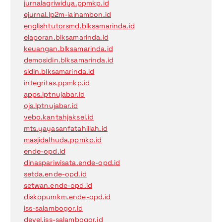
jurnalagriwidya.ppmkp.id
ejurnal.lp2m-iainambon.id
englishtutorsmd.blksamarinda.id
elaporan.blksamarinda.id
keuangan.blksamarinda.id
demosidin.blksamarinda.id
sidin.blksamarinda.id
integritas.ppmkp.id
apps.lptnujabar.id
ojs.lptnujabar.id
vebo.kantahjaksel.id
mts.yayasanfatahillah.id
masjidalhuda.ppmkp.id
ende-opd.id
dinaspariwisata.ende-opd.id
setda.ende-opd.id
setwan.ende-opd.id
diskopumkm.ende-opd.id
iss-salambogor.id
devel.iss-salambogor.id