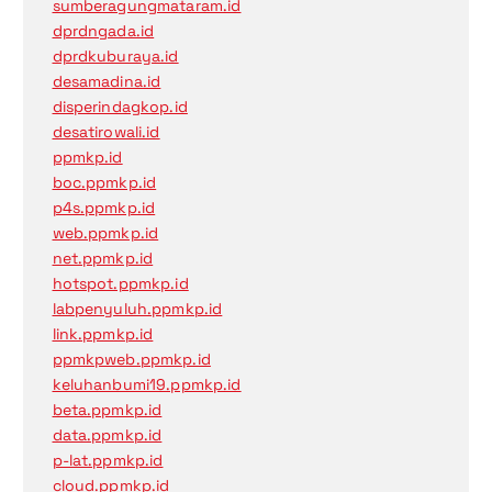
sumberagungmataram.id
dprdngada.id
dprdkuburaya.id
desamadina.id
disperindagkop.id
desatirowali.id
ppmkp.id
boc.ppmkp.id
p4s.ppmkp.id
web.ppmkp.id
net.ppmkp.id
hotspot.ppmkp.id
labpenyuluh.ppmkp.id
link.ppmkp.id
ppmkpweb.ppmkp.id
keluhanbumi19.ppmkp.id
beta.ppmkp.id
data.ppmkp.id
p-lat.ppmkp.id
cloud.ppmkp.id