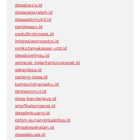
desabaros.id
desapagaralam.id
desasidomukti.id
perdesaan.id
peduliindonesia.id
imigrasiwonosobo.id
pmikotamakassar-utd.id
desaboelimau.id
semarak-kejaritanjungperak.id
sekardesa.id
petang-desa.id
kampungnanasku.id
dinkesminut.id
desa-bandarjaya.id
smp1batanganai.id
desalimbuang.id
pkbm-sunangirisalatiga.id
dinaskesehatan.id
desalabuaja.id