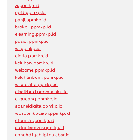
zi.ppmkp.id
ppid.ppmkp.id
panji.ppmkp.id
brokoli.ppmkp.id
elearning.ppmkp.id
pusidi.ppmkp.id
wi.ppmkp.id
digita.ppmkp.id
keluhan.ppmkp.id
welcome.ppmkp.id
keluhanbumi.ppmkp.id
wirausaha.ppmkp.id
disdikbud.provmaluku.id
e-gudang.ppmkp.id
apaneldigita.ppmkp.id
wbsppmkpciawi.ppmkp.id
eformlat.ppmkp.id
autodiscover.ppmkp.id
annahdliyah.lptnujabar.id