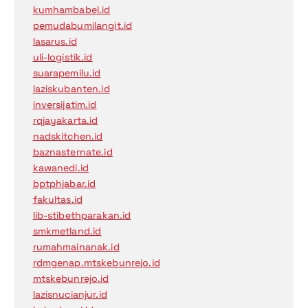
kumhambabel.id
pemudabumilangit.id
lasarus.id
uli-logistik.id
suarapemilu.id
laziskubanten.id
inversijatim.id
rqjayakarta.id
nadskitchen.id
baznasternate.id
kawanedi.id
bptphjabar.id
fakultas.id
lib-stibethparakan.id
smkmetland.id
rumahmainanak.id
rdmgenap.mtskebunrejo.id
mtskebunrejo.id
lazisnucianjur.id