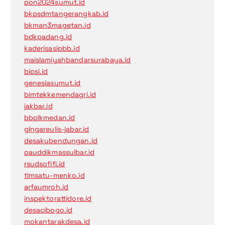
pon2024sumut.id
bkpsdmtangerangkab.id
bkman3magetan.id
bdkpadang.id
kaderisasipbb.id
maislamiyahbandarsurabaya.id
bipsi.id
genesiasumut.id
bimtekkemendagri.id
jakbar.id
bbplkmedan.id
glngareulis-jabar.id
desakubendungan.id
pauddikmassulbar.id
rsudsofifi.id
timsatu-menko.id
arfaumroh.id
inspektorattidore.id
desacibogo.id
mokantarakdesa.id