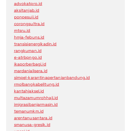
advokatpro.id
aksitanjab.id
ponpesuii.id
corongsultra.id
mtsru.id
hmja-febuns.id
transisienergikadin.id
rangkuman.id
e-atrbpngo.id
ikapcrberbagi.id
mardanialisera.id
simpel-karantinapertanianbandung.id
rmolbangkabelitung.id
kantahjaksel.id
multazamumrohhaji.id
imigrasibanjarmasin.id
temanumkm.id
arentanusantara.id
smanusa-gresik.id