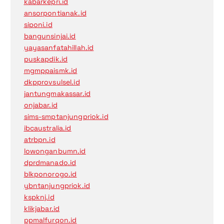
kabarkepri.id
ansorpontianak.id
siponi.id
bangunsinjai.id
yayasanfatahillah.id
puskapdik.id
mgmppaismk.id
dkpprovsulsel.id
jantungmakassar.id
onjabar.id
sims-smptanjungpriok.id
ibcaustralia.id
atrbpn.id
lowonganbumn.id
dprdmanado.id
blkponorogo.id
ybntanjungpriok.id
kspknj.id
klikjabar.id
ppmalfurqon.id