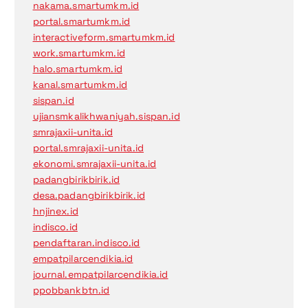
nakama.smartumkm.id
portal.smartumkm.id
interactiveform.smartumkm.id
work.smartumkm.id
halo.smartumkm.id
kanal.smartumkm.id
sispan.id
ujiansmkalikhwaniyah.sispan.id
smrajaxii-unita.id
portal.smrajaxii-unita.id
ekonomi.smrajaxii-unita.id
padangbirikbirik.id
desa.padangbirikbirik.id
hnjinex.id
indisco.id
pendaftaran.indisco.id
empatpilarcendikia.id
journal.empatpilarcendikia.id
ppobbankbtn.id