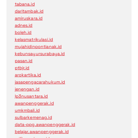
tabana.id
daritambak.id
amiruskara.id
adnes.id
boleh.id
kelasmatrikulasi.id
mujahidinpontianak.id
kebunsayursurabaya.id
pasan.id
ptbjr.id
arokartika.id
jasapengacarahukum.id
jenengan.id
lp3nusantara.id
awanpenggerak.id
umkmbali.id
sulbarkemenag.id
data-ppg.awanpenggerak.id
belajar.awanpenggerak.id