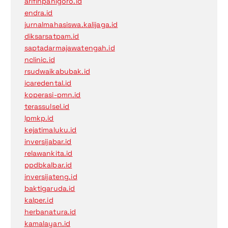
arifinpanigoro.id
endra.id
jurnalmahasiswa.kalijaga.id
diksarsatpam.id
saptadarmajawatengah.id
nclinic.id
rsudwaikabubak.id
icaredental.id
koperasi-pmn.id
terassulsel.id
lpmkp.id
kejatimaluku.id
inversijabar.id
relawankita.id
ppdbkalbar.id
inversijateng.id
baktigaruda.id
kalper.id
herbanatura.id
kamalayan.id