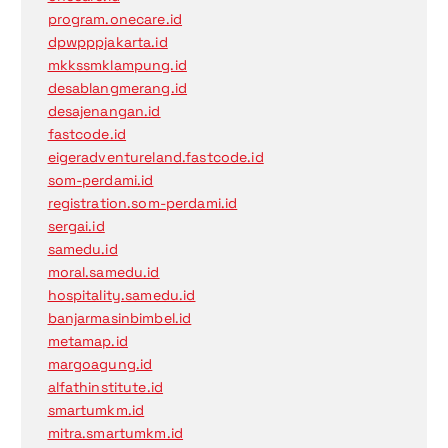
program.onecare.id
dpwpppjakarta.id
mkkssmklampung.id
desablangmerang.id
desajenangan.id
fastcode.id
eigeradventureland.fastcode.id
som-perdami.id
registration.som-perdami.id
sergai.id
samedu.id
moral.samedu.id
hospitality.samedu.id
banjarmasinbimbel.id
metamap.id
margoagung.id
alfathinstitute.id
smartumkm.id
mitra.smartumkm.id