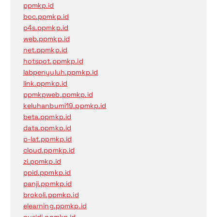
ppmkp.id
boc.ppmkp.id
p4s.ppmkp.id
web.ppmkp.id
net.ppmkp.id
hotspot.ppmkp.id
labpenyuluh.ppmkp.id
link.ppmkp.id
ppmkpweb.ppmkp.id
keluhanbumi19.ppmkp.id
beta.ppmkp.id
data.ppmkp.id
p-lat.ppmkp.id
cloud.ppmkp.id
zi.ppmkp.id
ppid.ppmkp.id
panji.ppmkp.id
brokoli.ppmkp.id
elearning.ppmkp.id
pusidi.ppmkp.id