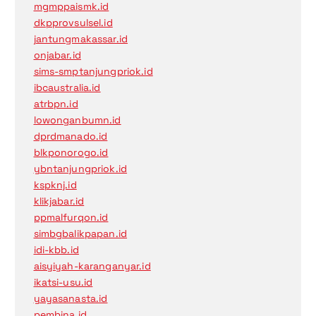
mgmppaismk.id
dkpprovsulsel.id
jantungmakassar.id
onjabar.id
sims-smptanjungpriok.id
ibcaustralia.id
atrbpn.id
lowonganbumn.id
dprdmanado.id
blkponorogo.id
ybntanjungpriok.id
kspknj.id
klikjabar.id
ppmalfurqon.id
simbgbalikpapan.id
idi-kbb.id
aisyiyah-karanganyar.id
ikatsi-usu.id
yayasanasta.id
pembina.id