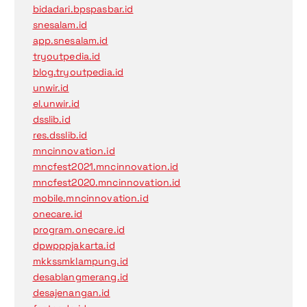
bidadari.bpspasbar.id
snesalam.id
app.snesalam.id
tryoutpedia.id
blog.tryoutpedia.id
unwir.id
el.unwir.id
dsslib.id
res.dsslib.id
mncinnovation.id
mncfest2021.mncinnovation.id
mncfest2020.mncinnovation.id
mobile.mncinnovation.id
onecare.id
program.onecare.id
dpwpppjakarta.id
mkkssmklampung.id
desablangmerang.id
desajenangan.id