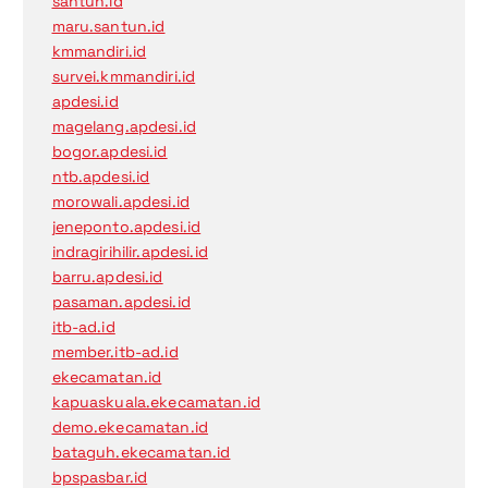
santun.id
maru.santun.id
kmmandiri.id
survei.kmmandiri.id
apdesi.id
magelang.apdesi.id
bogor.apdesi.id
ntb.apdesi.id
morowali.apdesi.id
jeneponto.apdesi.id
indragirihilir.apdesi.id
barru.apdesi.id
pasaman.apdesi.id
itb-ad.id
member.itb-ad.id
ekecamatan.id
kapuaskuala.ekecamatan.id
demo.ekecamatan.id
bataguh.ekecamatan.id
bpspasbar.id