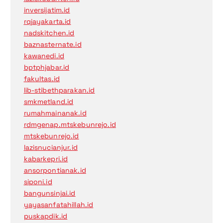
inversijatim.id
rqjayakarta.id
nadskitchen.id
baznasternate.id
kawanedi.id
bptphjabar.id
fakultas.id
lib-stibethparakan.id
smkmetland.id
rumahmainanak.id
rdmgenap.mtskebunrejo.id
mtskebunrejo.id
lazisnucianjur.id
kabarkepri.id
ansorpontianak.id
siponi.id
bangunsinjai.id
yayasanfatahillah.id
puskapdik.id