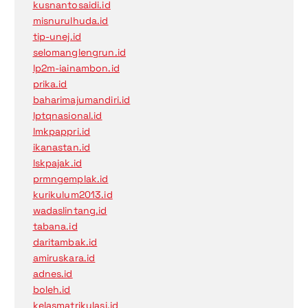
kusnantosaidi.id
misnurulhuda.id
tip-unej.id
selomanglengrun.id
lp2m-iainambon.id
prika.id
baharimajumandiri.id
lptqnasional.id
lmkpappri.id
ikanastan.id
lskpajak.id
prmngemplak.id
kurikulum2013.id
wadaslintang.id
tabana.id
daritambak.id
amiruskara.id
adnes.id
boleh.id
kelasmatrikulasi.id