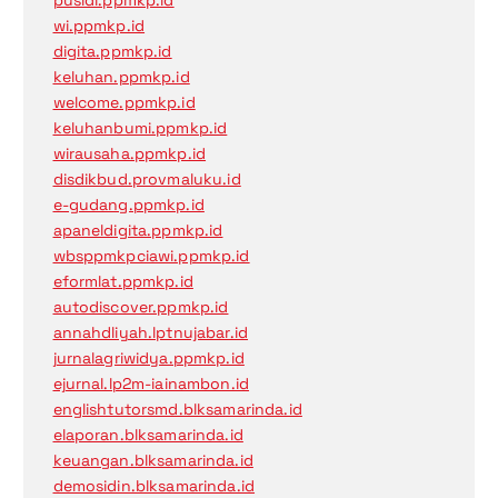
wi.ppmkp.id
digita.ppmkp.id
keluhan.ppmkp.id
welcome.ppmkp.id
keluhanbumi.ppmkp.id
wirausaha.ppmkp.id
disdikbud.provmaluku.id
e-gudang.ppmkp.id
apaneldigita.ppmkp.id
wbsppmkpciawi.ppmkp.id
eformlat.ppmkp.id
autodiscover.ppmkp.id
annahdliyah.lptnujabar.id
jurnalagriwidya.ppmkp.id
ejurnal.lp2m-iainambon.id
englishtutorsmd.blksamarinda.id
elaporan.blksamarinda.id
keuangan.blksamarinda.id
demosidin.blksamarinda.id