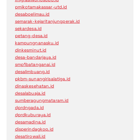
pmikotamakassar-utd.id
desaboelimau.id
semarak-kejaritanjungperak.id
sekardesa.id
petang-desa.id
kampungnanasku.id
dinkesminut.id
desa-bandarjaya.id
smp1batanganai.id
desalimbuang.id
pkbm-sunangirisalatiga.id
dinaskesehatan.id
desalabuaja.id
sumberagungmataram.id
dprdngada.id
dprdkuburaya.id
desamadina.id
disperindagkop.id
desatirowali.id