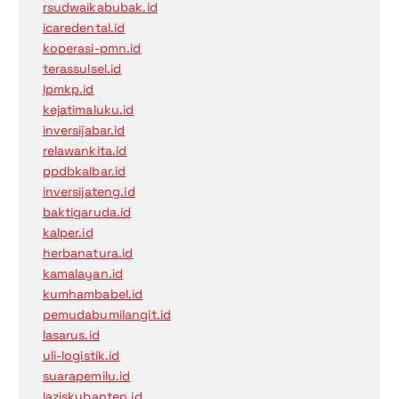
rsudwaikabubak.id
icaredental.id
koperasi-pmn.id
terassulsel.id
lpmkp.id
kejatimaluku.id
inversijabar.id
relawankita.id
ppdbkalbar.id
inversijateng.id
baktigaruda.id
kalper.id
herbanatura.id
kamalayan.id
kumhambabel.id
pemudabumilangit.id
lasarus.id
uli-logistik.id
suarapemilu.id
laziskubanten.id