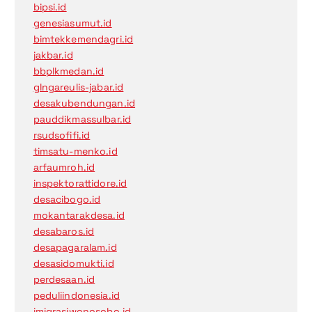
bipsi.id
genesiasumut.id
bimtekkemendagri.id
jakbar.id
bbplkmedan.id
glngareulis-jabar.id
desakubendungan.id
pauddikmassulbar.id
rsudsofifi.id
timsatu-menko.id
arfaumroh.id
inspektorattidore.id
desacibogo.id
mokantarakdesa.id
desabaros.id
desapagaralam.id
desasidomukti.id
perdesaan.id
peduliindonesia.id
imigrasiwonosobo.id