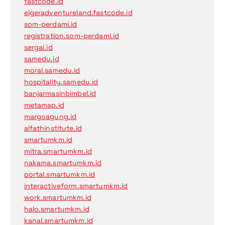
fastcode.id
eigeradventureland.fastcode.id
som-perdami.id
registration.som-perdami.id
sergai.id
samedu.id
moral.samedu.id
hospitality.samedu.id
banjarmasinbimbel.id
metamap.id
margoagung.id
alfathinstitute.id
smartumkm.id
mitra.smartumkm.id
nakama.smartumkm.id
portal.smartumkm.id
interactiveform.smartumkm.id
work.smartumkm.id
halo.smartumkm.id
kanal.smartumkm.id