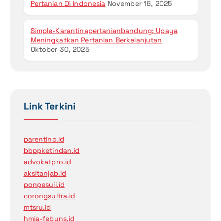
Pertanian Di Indonesia
November 16, 2025
Simple-Karantinapertanianbandung: Upaya
Meningkatkan Pertanian Berkelanjutan
Oktober 30, 2025
Link Terkini
parentinc.id
bbppketindan.id
advokatpro.id
aksitanjab.id
ponpesuii.id
corongsultra.id
mtsru.id
hmja-febuns.id