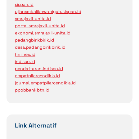
sispan.id
ujiansmkalikhwaniyah.sispan.id
smrajaxii-unita.id
portal.smrajaxii-unita.id
ekonomi.smrajaxii-unita.id
padangbirikbirik.id
desa.padangbirikbirik.id
hnjinex.id
indisco.id
pendaftaran.indisco.id
empatpilarcendikia.id
journal.empatpilarcendikia.id
ppobbankbtn.id
Link Alternatif