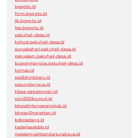
bgpgto.id
form.bgpgto.id
jik.bgpgto.id
tes.bgpgto.id
pakuhaji-desa.id
kohod.pakuhaji-desa.id
suryabahari.pakuhaji-desa.id
pakualam.pakuhaji-desa.id
buaranmangga.pakuhaji-desa.id
kornas.id
ppdbkotabaru.id
pasundanraya.id
kibas-pekalongan.id
pon2024sumut.id
bkpsdmtangerangkab.id
bkman3magetan.id
bdkpadang.id
kaderisasipbb.id
maislamiyahbandarsurabaya.id