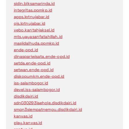
sidin.blksamarinda.id
integritas.ppmkp.id
apps.lptnujabar.id
ojs.lptnujabar.id
vebo.kantahjaksel.id
mts.yayasanfatahillah.id
masjidalhuda.ppmkp.id
ende-opd.id
dinaspariwisata.ende-opd.id
setda.ende-opd.id
setwan.ende-opd.id
diskopumkm.ende-opd.id
iss-salambogor.id
devel.iss-salambogor.id
disdikdairi.id
sdn030293laehole.disdikdairi.id
smpn3siempatnempu.disdikdairi.id
kanvas.id
play.kanvas.id