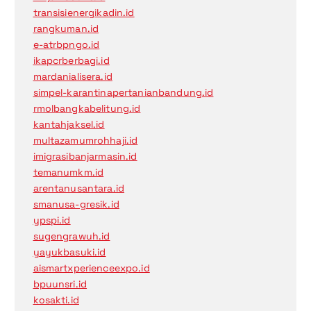
transisienergikadin.id
rangkuman.id
e-atrbpngo.id
ikapcrberbagi.id
mardanialisera.id
simpel-karantinapertanianbandung.id
rmolbangkabelitung.id
kantahjaksel.id
multazamumrohhaji.id
imigrasibanjarmasin.id
temanumkm.id
arentanusantara.id
smanusa-gresik.id
ypspi.id
sugengrawuh.id
yayukbasuki.id
aismartxperienceexpo.id
bpuunsri.id
kosakti.id