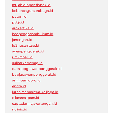
mujahidinpontianak.id
kebunsayursurabaya.id
pasan.id
ptbjr.id
arokartika.id
jasapengacarahukum.id
jenengan.id
lp3nusantara.id
awanpenggerak.id
umkmbali.id
sulbarkemenag.id
data-ppg.awanpenggerak.id
belajar.awanpenggerak.id
arifinpanigoro.id
endra.id
jurnalmahasiswa.kalijaga.id
diksarsatpam.id
saptadarmajawatengah.id
nclinic.id