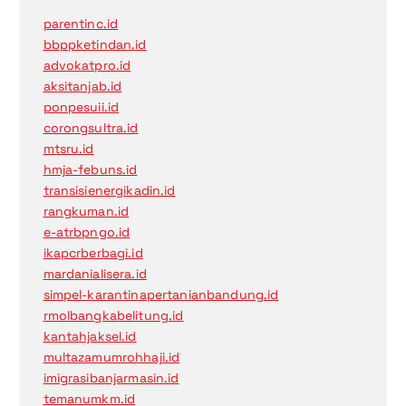
parentinc.id
bbppketindan.id
advokatpro.id
aksitanjab.id
ponpesuii.id
corongsultra.id
mtsru.id
hmja-febuns.id
transisienergikadin.id
rangkuman.id
e-atrbpngo.id
ikapcrberbagi.id
mardanialisera.id
simpel-karantinapertanianbandung.id
rmolbangkabelitung.id
kantahjaksel.id
multazamumrohhaji.id
imigrasibanjarmasin.id
temanumkm.id