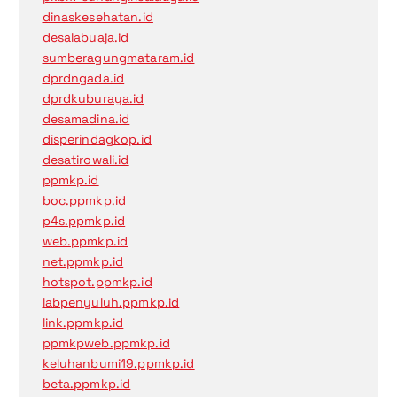
dinaskesehatan.id
desalabuaja.id
sumberagungmataram.id
dprdngada.id
dprdkuburaya.id
desamadina.id
disperindagkop.id
desatirowali.id
ppmkp.id
boc.ppmkp.id
p4s.ppmkp.id
web.ppmkp.id
net.ppmkp.id
hotspot.ppmkp.id
labpenyuluh.ppmkp.id
link.ppmkp.id
ppmkpweb.ppmkp.id
keluhanbumi19.ppmkp.id
beta.ppmkp.id