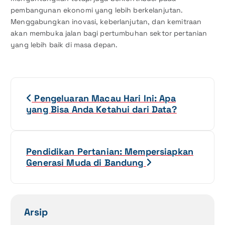
pembangunan ekonomi yang lebih berkelanjutan.
Menggabungkan inovasi, keberlanjutan, dan kemitraan
akan membuka jalan bagi pertumbuhan sektor pertanian
yang lebih baik di masa depan.
N
Pengeluaran Macau Hari Ini: Apa
a
yang Bisa Anda Ketahui dari Data?
v
i
Pendidikan Pertanian: Mempersiapkan
Generasi Muda di Bandung
g
a
Arsip
s