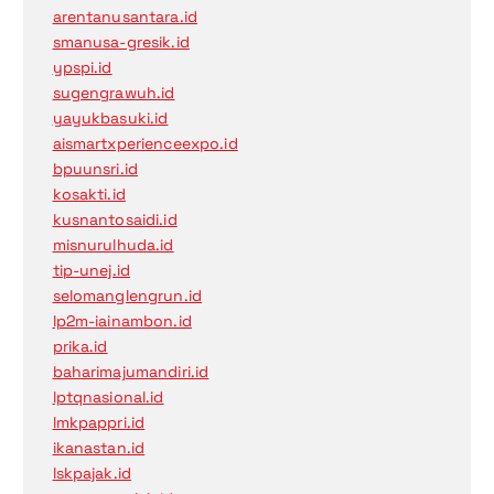
arentanusantara.id
smanusa-gresik.id
ypspi.id
sugengrawuh.id
yayukbasuki.id
aismartxperienceexpo.id
bpuunsri.id
kosakti.id
kusnantosaidi.id
misnurulhuda.id
tip-unej.id
selomanglengrun.id
lp2m-iainambon.id
prika.id
baharimajumandiri.id
lptqnasional.id
lmkpappri.id
ikanastan.id
lskpajak.id