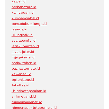
kalper.id
herbanatura.id
kamalayan.id
kumhambabel.id
pemudabumilangit.id
lasarus.id
uli-logistik.id
suarapemilu.id
laziskubanten.id
inversijatim.id
rqjayakarta.id
nadskitchen.id
baznasternate.id
kawanedi.id
bptphjabar.id
fakultas.id
lib-stibethparakan.id
smkmetland.id
rumahmainanak.id
rdmgenap.mtskebunrejo.id