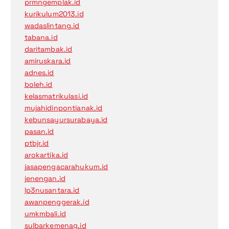
prmngemplak.id
kurikulum2013.id
wadaslintang.id
tabana.id
daritambak.id
amiruskara.id
adnes.id
boleh.id
kelasmatrikulasi.id
mujahidinpontianak.id
kebunsayursurabaya.id
pasan.id
ptbjr.id
arokartika.id
jasapengacarahukum.id
jenengan.id
lp3nusantara.id
awanpenggerak.id
umkmbali.id
sulbarkemenag.id