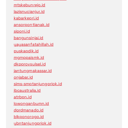
mtskebunrejo.id
lazisnucianjur.id
kabarkepri.id
ansorpontianak.id
siponi.id
bangunsinjai.id
yayasanfatahillah.id
puskapdik.id
mgmppaismk.id
dkpprovsulsel.id
jantungmakassar.id
onjabar.id
sims-smptanjungpriok.id
ibcaustralia.id
atrbpn.id
lowonganbumn.id
dprdmanado.id
blkponorogo.id
ybntanjungpriok.id