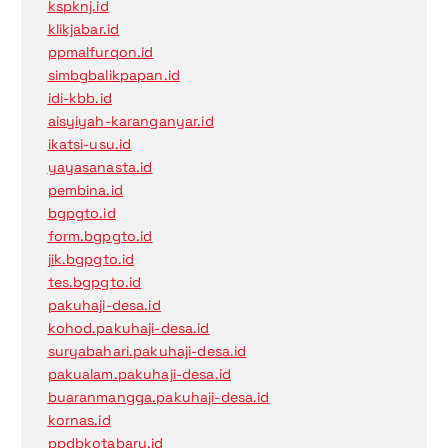
kspknj.id
klikjabar.id
ppmalfurqon.id
simbgbalikpapan.id
idi-kbb.id
aisyiyah-karanganyar.id
ikatsi-usu.id
yayasanasta.id
pembina.id
bgpgto.id
form.bgpgto.id
jik.bgpgto.id
tes.bgpgto.id
pakuhaji-desa.id
kohod.pakuhaji-desa.id
suryabahari.pakuhaji-desa.id
pakualam.pakuhaji-desa.id
buaranmangga.pakuhaji-desa.id
kornas.id
ppdbkotabaru.id