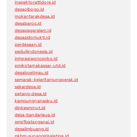
inspektorattidore.id
desacibogo.id
mokantarakdesa.id
desabaros.id
desapagaralam.id
desasidomukti.id
perdesaan.id
peduliindonesia.id
imigrasiwonosobo.id
pmikotamakassar-utd.id
desaboelimau.id
semarak-kejaritanjungperak.id
sekardesa.id
petang-desa.id
kampungnanasku.id
dinkesminut.id
desa-bandarjaya.id
smp1batanganai.id
desalimbuang.id
pkbm-sunangirisalatiga.id