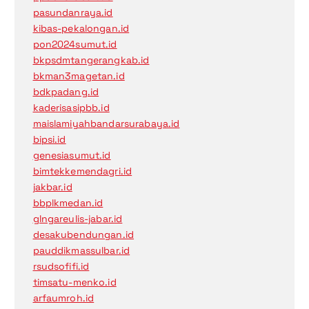
pasundanraya.id
kibas-pekalongan.id
pon2024sumut.id
bkpsdmtangerangkab.id
bkman3magetan.id
bdkpadang.id
kaderisasipbb.id
maislamiyahbandarsurabaya.id
bipsi.id
genesiasumut.id
bimtekkemendagri.id
jakbar.id
bbplkmedan.id
glngareulis-jabar.id
desakubendungan.id
pauddikmassulbar.id
rsudsofifi.id
timsatu-menko.id
arfaumroh.id