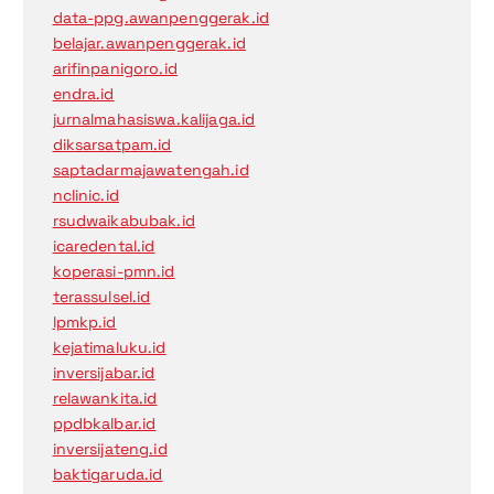
data-ppg.awanpenggerak.id
belajar.awanpenggerak.id
arifinpanigoro.id
endra.id
jurnalmahasiswa.kalijaga.id
diksarsatpam.id
saptadarmajawatengah.id
nclinic.id
rsudwaikabubak.id
icaredental.id
koperasi-pmn.id
terassulsel.id
lpmkp.id
kejatimaluku.id
inversijabar.id
relawankita.id
ppdbkalbar.id
inversijateng.id
baktigaruda.id